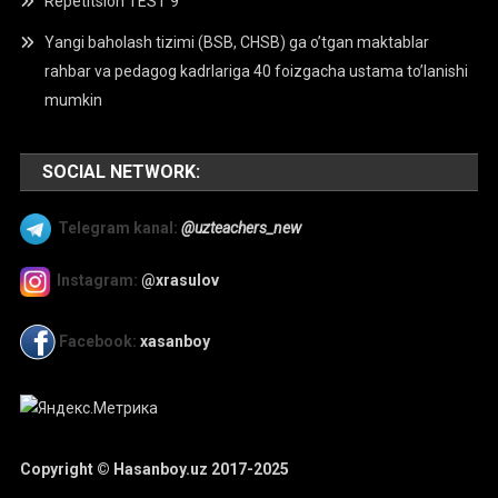
Repetitsion TEST 9
Yangi baholash tizimi (BSB, CHSB) ga o’tgan maktablar
rahbar va pedagog kadrlariga 40 foizgacha ustama to’lanishi
mumkin
SOCIAL NETWORK:
Telegram kanal:
@uzteachers_new
Instagram:
@xrasulov
Facebook:
xasanboy
Copyright © Hasanboy.uz 2017-2025