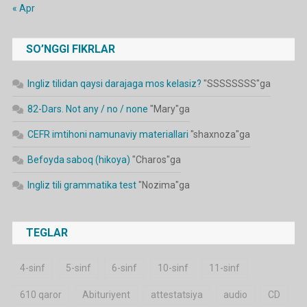
« Apr
SO’NGGI FIKRLAR
Ingliz tilidan qaysi darajaga mos kelasiz?
"
SSSSSSSS
"ga
82-Dars. Not any / no / none
"
Mary
"ga
CEFR imtihoni namunaviy materiallari
"
shaxnoza
"ga
Befoyda saboq (hikoya)
"
Charos
"ga
Ingliz tili grammatika test
"
Nozima
"ga
TEGLAR
4-sinf
5-sinf
6-sinf
10-sinf
11-sinf
610 qaror
Abituriyent
attestatsiya
audio
CD