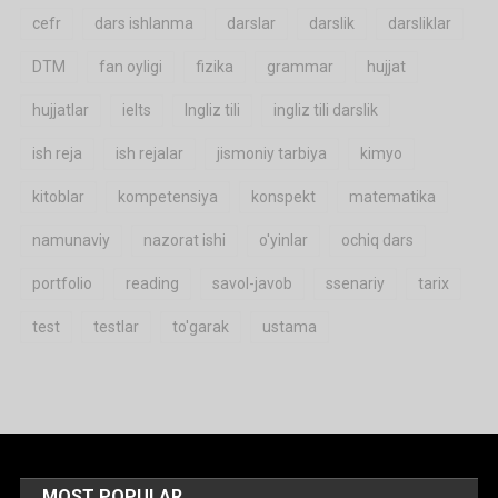
cefr
dars ishlanma
darslar
darslik
darsliklar
DTM
fan oyligi
fizika
grammar
hujjat
hujjatlar
ielts
Ingliz tili
ingliz tili darslik
ish reja
ish rejalar
jismoniy tarbiya
kimyo
kitoblar
kompetensiya
konspekt
matematika
namunaviy
nazorat ishi
o'yinlar
ochiq dars
portfolio
reading
savol-javob
ssenariy
tarix
test
testlar
to'garak
ustama
MOST POPULAR