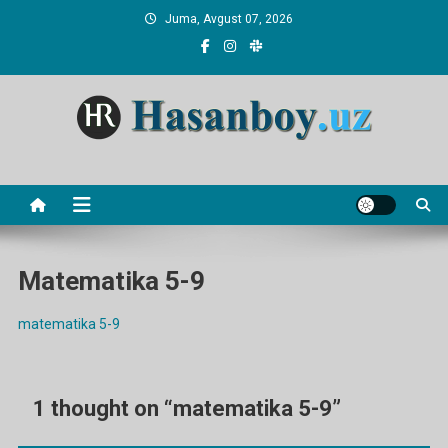
Skip
Juma, Avgust 07, 2026
to
content
Hasanboy Rasulov
web blog
Matematika 5-9
matematika 5-9
1 thought on “
matematika 5-9
”