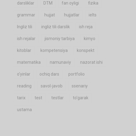
darsliklar
DTM
fan oyligi
fizika
grammar
hujjat
hujjatlar
ielts
Ingliz tili
ingliz tili darslik
ish reja
ish rejalar
jismoniy tarbiya
kimyo
kitoblar
kompetensiya
konspekt
matematika
namunaviy
nazorat ishi
o'yinlar
ochiq dars
portfolio
reading
savol-javob
ssenariy
tarix
test
testlar
to'garak
ustama