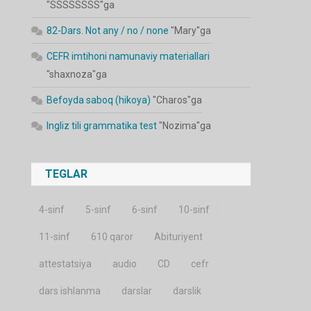
"
SSSSSSSS
"ga
82-Dars. Not any / no / none
"
Mary
"ga
CEFR imtihoni namunaviy materiallari
"
shaxnoza
"ga
Befoyda saboq (hikoya)
"
Charos
"ga
Ingliz tili grammatika test
"
Nozima
"ga
TEGLAR
4-sinf
5-sinf
6-sinf
10-sinf
11-sinf
610 qaror
Abituriyent
attestatsiya
audio
CD
cefr
dars ishlanma
darslar
darslik