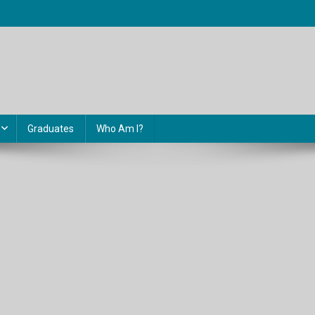
Graduates
Who Am I?