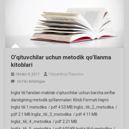
O’qituvchilar uchun metodik qo’llanma
kitoblari
Hasanboy Rasulov
Oktabr 9, 2017
O’qituvchilar
26 Fikr Bildirilgan
Uchun
Ingliz tili fanidan maktab o’qituvchilar uchun barcha sinflar
Metodik
darsligining metodik qo’llanmalari. Kitob Formati Hajmi
Qo’llanma
Ingliz tili 1 metodika / pdf 4.53 MB Ingliz_tili_2_metodika /
Kitoblari
pdf 2.1 MB Ingliz_tili_3_metodika / pdf 4.11 MB
Ga
Ingliz_tili_4_metodika / pdf 2.21 MB
Ingliz_tili_5_metodika / pdf 600 KB Ingliz tili 6 metodika /