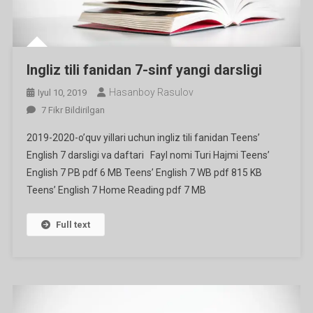
Ingliz tili fanidan 7-sinf yangi darsligi
Hasanboy Rasulov
Iyul 10, 2019
Ingliz
7 Fikr Bildirilgan
Tili
2019-2020-o’quv yillari uchun ingliz tili fanidan Teens’
Fanidan
English 7 darsligi va daftari Fayl nomi Turi Hajmi Teens’
7-
English 7 PB pdf 6 MB Teens’ English 7 WB pdf 815 KB
Sinf
Teens’ English 7 Home Reading pdf 7 MB
Yangi
Darsligi
Ga
Full text