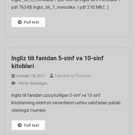
pdf 763 KB Ingliz_tili_7_metodika / pdf 2.92 MB […]
Full text
Ingliz tili fanidan 5-sinf va 10-sinf
kitoblari
Hasanboy Rasulov
Sentabr 18, 2017
Ingliz
18 Fikr Bildirilgan
Tili
Ingliz tili fanidan uzoq kutilgan 5-sinf va 10-sinf
Fanidan
kitoblarining elektron variantlarini ushbu sahifadan yuklab
5-
olishingiz mumkin.
Sinf
Va
10-
Full text
Sinf