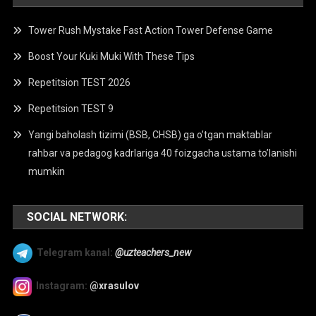
Tower Rush Mystake Fast Action Tower Defense Game
Boost Your Kuki Muki With These Tips
Repetitsion TEST 2026
Repetitsion TEST 9
Yangi baholash tizimi (BSB, CHSB) ga o’tgan maktablar
rahbar va pedagog kadrlariga 40 foizgacha ustama to’lanishi
mumkin
SOCIAL NETWORK:
Telegram kanal:
@uzteachers_new
Instagram:
@xrasulov