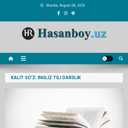
Skip
Shanba, Avgust 08, 2026
to
content
Hasanboy Rasulov
web blog
KALIT SO'Z:
INGLIZ TILI DARSLIK