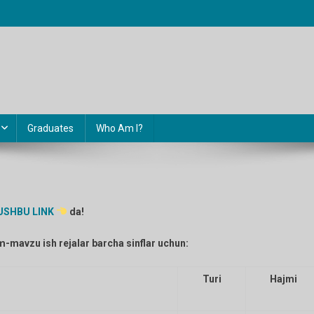
Graduates
Who Am I?
USHBU LINK
da!
vim-mavzu ish rejalar barcha sinflar uchun:
Turi
Hajmi