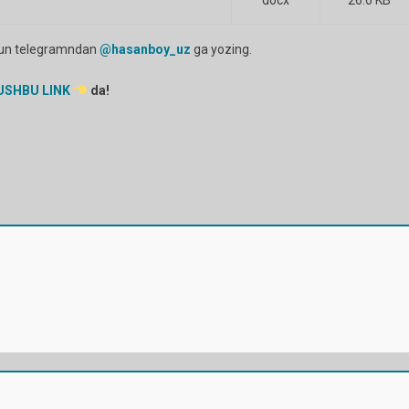
docx
26.6 KB
uchun telegramndan
@hasanboy_uz
ga yozing.
USHBU LINK
da!