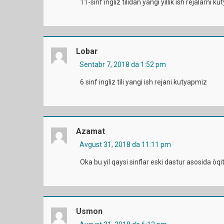
11-sinf ingliz tilidan yangi yillik ish rejalarni k
Lobar
Sentabr 7, 2018 da 1:52 pm
6 sinf ingliz tili yangi ish rejani kutyapmiz
Azamat
Avgust 31, 2018 da 11:11 pm
Oka bu yil qaysi sinflar eski dastur asosida òqit
Usmon