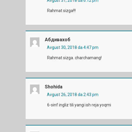
Avgust 31, 2018 da 6:12 pm
Rahmat sizga!!!
Абдивахоб
Avgust 30, 2018 da 4:47 pm
Rahmat sizga. charchamang!
Shohida
Avgust 26, 2018 da 2:43 pm
6-sinf ingliz tili yangi ish reja yoqmi