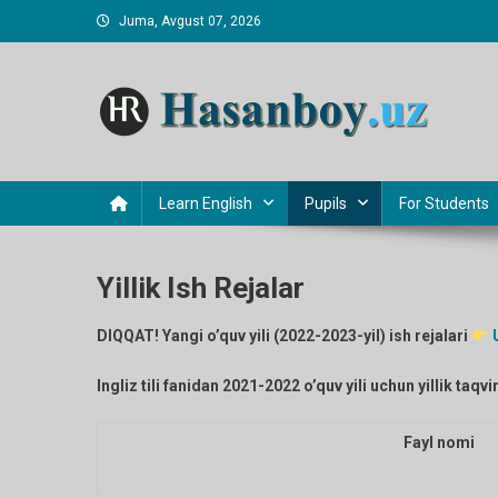
Skip
Juma, Avgust 07, 2026
to
content
Hasanboy Rasulov
web blog
Learn English
Pupils
For Students
Yillik Ish Rejalar
DIQQAT! Yangi o’quv yili (2022-2023-yil) ish rejalari
Ingliz tili fanidan 2021-2022 o’quv yili uchun yillik taq
Fayl nomi