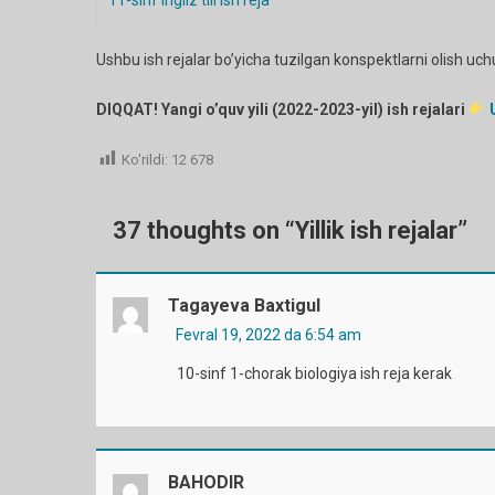
11-sinf ingliz tili ish reja
Ushbu ish rejalar bo’yicha tuzilgan konspektlarni olish 
DIQQAT! Yangi o’quv yili (2022-2023-yil) ish rejalari
Ko'rildi:
12 678
37 thoughts on “
Yillik ish rejalar
”
Tagayeva Baxtigul
Fevral 19, 2022 da 6:54 am
10-sinf 1-chorak biologiya ish reja kerak
BAHODIR