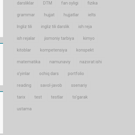
darsliklar
DTM
fan oyligi
fizika
grammar
hujjat
hujjatlar
ielts
Ingliz tili
ingliz tili darslik
ish reja
ish rejalar
jismoniy tarbiya
kimyo
kitoblar
kompetensiya
konspekt
matematika
namunaviy
nazorat ishi
o'yinlar
ochiq dars
portfolio
reading
savol-javob
ssenariy
tarix
test
testlar
to'garak
ustama