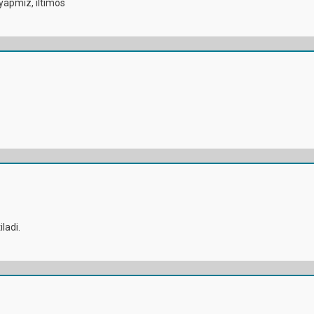
utyapmiz, iltimos
iladi.