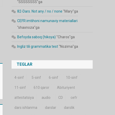
"
SSSSSSSS
"ga
82-Dars. Not any / no / none
"
Mary
"ga
CEFR imtihoni namunaviy materiallari
"
shaxnoza
"ga
Befoyda saboq (hikoya)
"
Charos
"ga
Ingliz tili grammatika test
"
Nozima
"ga
TEGLAR
4-sinf
5-sinf
6-sinf
10-sinf
11-sinf
610 qaror
Abituriyent
attestatsiya
audio
CD
cefr
dars ishlanma
darslar
darslik