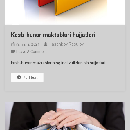
Kasb-hunar maktablari hujjatlari
Hasanboy Rasulov
Yanvar 2, 2021
On
Leave A Comment
Kasb-
kasb-hunar maktablarining ingliz tilidan ish hujjatlari
Hunar
Maktablari
Full text
Hujjatlari