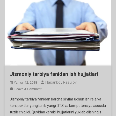
Jismoniy tarbiya fanidan ish hujjatlari
Hasanboy Rasulov
Yanvar 12, 2018
On
Leave A Comment
Jismoniy
Jismoniy tarbiya fanidan barcha sinflar uchun ish reja va
Tarbiya
konspektlar yangilanib yangi DTS va kompetensiya asosida
Fanidan
tuzib chiqildi. Quyidan kerakli hujjatlarini yuklab olishingiz
Ish