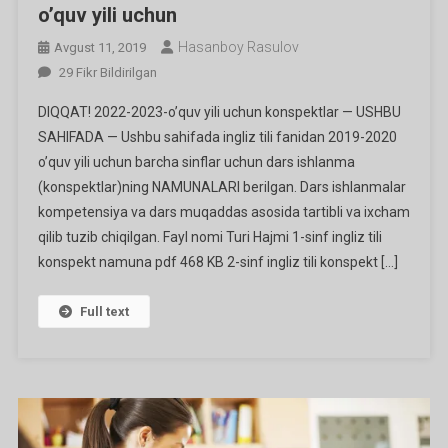
o’quv yili uchun
Hasanboy Rasulov
Avgust 11, 2019
Ingliz
29 Fikr Bildirilgan
Tili
DIQQAT! 2022-2023-o’quv yili uchun konspektlar — USHBU
Fanidan
SAHIFADA — Ushbu sahifada ingliz tili fanidan 2019-2020
Konspektlar
o’quv yili uchun barcha sinflar uchun dars ishlanma
2019-
(konspektlar)ning NAMUNALARI berilgan. Dars ishlanmalar
2020
O’quv
kompetensiya va dars muqaddas asosida tartibli va ixcham
Yili
qilib tuzib chiqilgan. Fayl nomi Turi Hajmi 1-sinf ingliz tili
Uchun
konspekt namuna pdf 468 KB 2-sinf ingliz tili konspekt […]
Ga
Full text