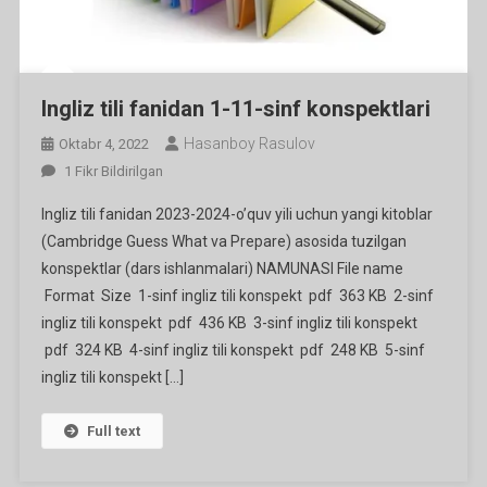
Ingliz tili fanidan 1-11-sinf konspektlari
Hasanboy Rasulov
Oktabr 4, 2022
Ingliz
1 Fikr Bildirilgan
Tili
Ingliz tili fanidan 2023-2024-o’quv yili uchun yangi kitoblar
Fanidan
(Cambridge Guess What va Prepare) asosida tuzilgan
1-
konspektlar (dars ishlanmalari) NAMUNASI File name
11-
Format Size 1-sinf ingliz tili konspekt pdf 363 KB 2-sinf
Sinf
Konspektlari
ingliz tili konspekt pdf 436 KB 3-sinf ingliz tili konspekt
Ga
pdf 324 KB 4-sinf ingliz tili konspekt pdf 248 KB 5-sinf
ingliz tili konspekt […]
Full text