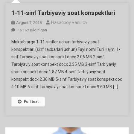
1-11-sinf Tarbiyaviy soat konspektlari
Hasanboy Rasulov
Avgust 7, 2018
1-
16 Fikr Bildirilgan
11-
Maktablarga 1-11-sinflar uchun tarbiyaviy soat
Sinf
konspektlari (sinf raxbarlari uchun) Fayl nomi Turi Hajmi 1-
Tarbiyaviy
sinf Tarbiyaviy soat konspekt docx 2.06 MB 2-sinf
Soat
Tarbiyaviy soat konspekt docx 2.35 MB 3-sinf Tarbiyaviy
Konspektlari
Ga
soat konspekt docx 1.87 MB 4-sinf Tarbiyaviy soat
konspekt docx 2.36 MB 5-sinf Tarbiyaviy soat konspekt doc
4.10 MB 6-sinf Tarbiyaviy soat konspekt docx 9.60 MB […]
Full text