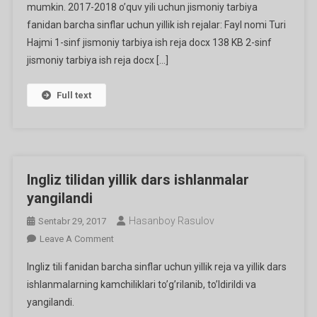
mumkin. 2017-2018 o’quv yili uchun jismoniy tarbiya
Hujjatlari
fanidan barcha sinflar uchun yillik ish rejalar: Fayl nomi Turi
Hajmi 1-sinf jismoniy tarbiya ish reja docx 138 KB 2-sinf
jismoniy tarbiya ish reja docx […]
Full text
Ingliz tilidan yillik dars ishlanmalar
yangilandi
Hasanboy Rasulov
Sentabr 29, 2017
On
Leave A Comment
Ingliz
Ingliz tili fanidan barcha sinflar uchun yillik reja va yillik dars
Tilidan
ishlanmalarning kamchiliklari to’g’rilanib, to’ldirildi va
Yillik
yangilandi.
Dars