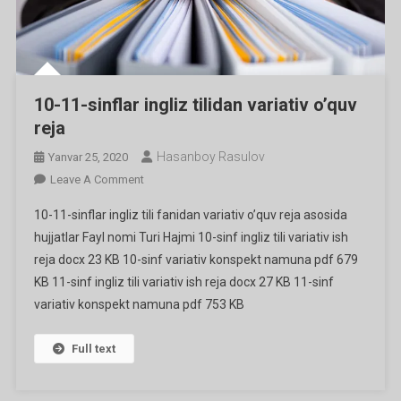
10-11-sinflar ingliz tilidan variativ o’quv
reja
Hasanboy Rasulov
Yanvar 25, 2020
On
Leave A Comment
10-
10-11-sinflar ingliz tili fanidan variativ o’quv reja asosida
11-
hujjatlar Fayl nomi Turi Hajmi 10-sinf ingliz tili variativ ish
Sinflar
reja docx 23 KB 10-sinf variativ konspekt namuna pdf 679
Ingliz
KB 11-sinf ingliz tili variativ ish reja docx 27 KB 11-sinf
Tilidan
Variativ
variativ konspekt namuna pdf 753 KB
O’quv
Reja
Full text