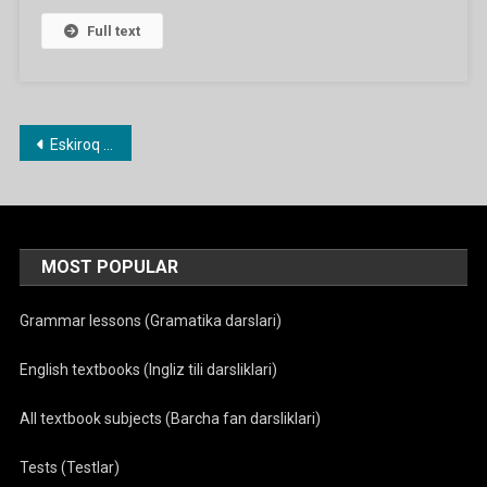
Ishlanmalar
Yangilandi
Full text
Maqolalar
Eskiroq maqolalar
bo‘yicha
harakatlanish
MOST POPULAR
Grammar lessons (Gramatika darslari)
English textbooks (Ingliz tili darsliklari)
All textbook subjects (Barcha fan darsliklari)
Tests (Testlar)