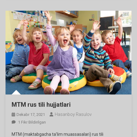
MTM rus tili hujjatlari
Hasanboy Rasulov
Dekabr 17, 2021
MTM
1 Fikr Bildirilgan
Rus
MTM (maktabgacha ta’lim muassasalari) rus tili
Tili