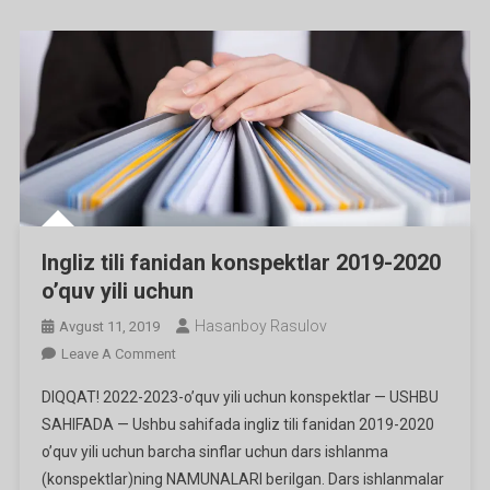
Ingliz tili fanidan konspektlar 2019-2020
o’quv yili uchun
Hasanboy Rasulov
Avgust 11, 2019
On
Leave A Comment
Ingliz
DIQQAT! 2022-2023-o’quv yili uchun konspektlar — USHBU
Tili
SAHIFADA — Ushbu sahifada ingliz tili fanidan 2019-2020
Fanidan
o’quv yili uchun barcha sinflar uchun dars ishlanma
Konspektlar
(konspektlar)ning NAMUNALARI berilgan. Dars ishlanmalar
2019-