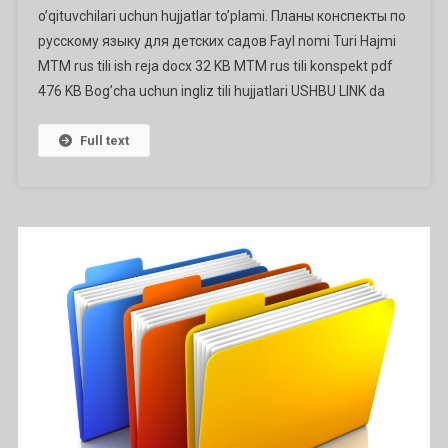
o’qituvchilari uchun hujjatlar to’plami. Планы конспекты по
Hujjatlari
русскому языку для детских садов Fayl nomi Turi Hajmi
Ga
MTM rus tili ish reja docx 32 KB MTM rus tili konspekt pdf
476 KB Bog’cha uchun ingliz tili hujjatlari USHBU LINK da
Full text