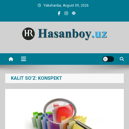
Skip
Yakshanba, Avgust 09, 2026
to
content
Hasanboy Rasulov
web blog
KALIT SO'Z:
KONSPEKT