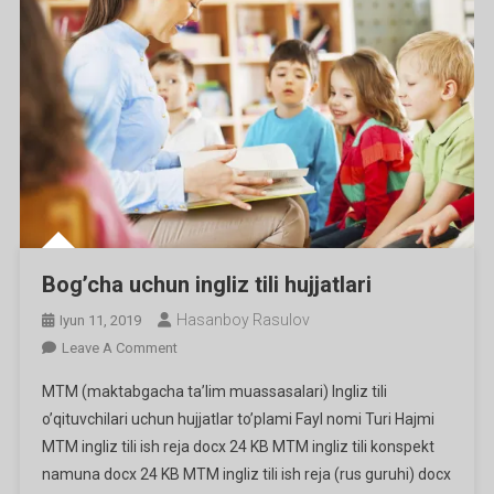
Bog’cha uchun ingliz tili hujjatlari
Hasanboy Rasulov
Iyun 11, 2019
On
Leave A Comment
Bog’cha
MTM (maktabgacha ta’lim muassasalari) Ingliz tili
Uchun
o’qituvchilari uchun hujjatlar to’plami Fayl nomi Turi Hajmi
Ingliz
MTM ingliz tili ish reja docx 24 KB MTM ingliz tili konspekt
Tili
namuna docx 24 KB MTM ingliz tili ish reja (rus guruhi) docx
Hujjatlari