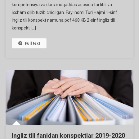
2020
kompetensiya va dars muqaddas asosida tartibli va
O’quv
ixcham qilib tuzib chiqilgan. Fayl nomi Turi Hajmi 1-sinf
Yili
ingliz tili konspekt namuna pdf 468 KB 2-sinf ingliz tili
Uchun
konspekt […]
Full text
Ingliz tili fanidan konspektlar 2019-2020