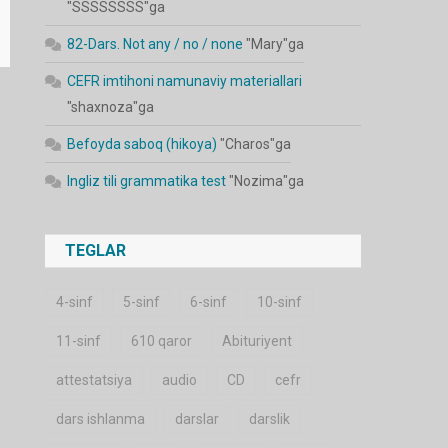
"
SSSSSSSS
"ga
82-Dars. Not any / no / none
"
Mary
"ga
CEFR imtihoni namunaviy materiallari
"
shaxnoza
"ga
Befoyda saboq (hikoya)
"
Charos
"ga
Ingliz tili grammatika test
"
Nozima
"ga
TEGLAR
4-sinf
5-sinf
6-sinf
10-sinf
11-sinf
610 qaror
Abituriyent
attestatsiya
audio
CD
cefr
dars ishlanma
darslar
darslik