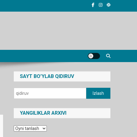
SAYT BO’YLAB QIDIRUV
Qidirshish:
YANGILIKLAR ARXIVI
Yangiliklar
arxivi