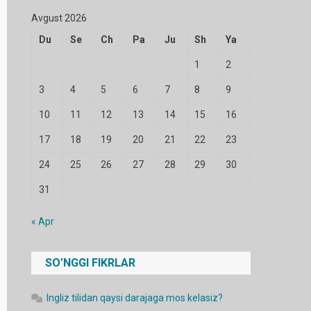
Avgust 2026
Du
Se
Ch
Pa
Ju
Sh
Ya
1
2
3
4
5
6
7
8
9
10
11
12
13
14
15
16
17
18
19
20
21
22
23
24
25
26
27
28
29
30
31
« Apr
SO’NGGI FIKRLAR
Ingliz tilidan qaysi darajaga mos kelasiz?