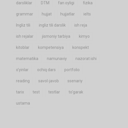
darsliklar
DTM
fan oyligi
fizika
grammar
hujjat
hujjatlar
ielts
Ingliz tili
ingliz tili darslik
ish reja
ish rejalar
jismoniy tarbiya
kimyo
kitoblar
kompetensiya
konspekt
matematika
namunaviy
nazorat ishi
o'yinlar
ochiq dars
portfolio
reading
savol-javob
ssenariy
tarix
test
testlar
to'garak
ustama