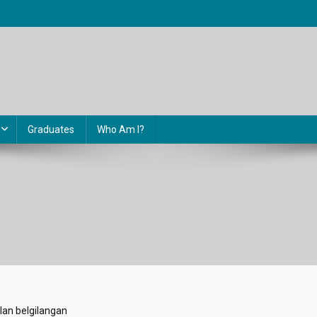
Graduates
Who Am I?
lan belgilangan