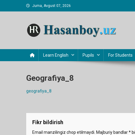
Skip
Juma, Avgust 07, 2026
to
content
Hasanboy Rasulov
web blog
Learn English
Pupils
For Students
Geografiya_8
geografiya_8
Fikr bildirish
Email manzilingiz chop etilmaydi.
Majburiy bandlar
*
bi