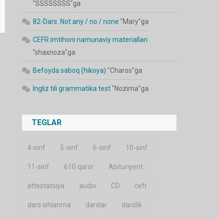
"
SSSSSSSS
"ga
82-Dars. Not any / no / none
"
Mary
"ga
CEFR imtihoni namunaviy materiallari
"
shaxnoza
"ga
Befoyda saboq (hikoya)
"
Charos
"ga
Ingliz tili grammatika test
"
Nozima
"ga
TEGLAR
4-sinf
5-sinf
6-sinf
10-sinf
11-sinf
610 qaror
Abituriyent
attestatsiya
audio
CD
cefr
dars ishlanma
darslar
darslik