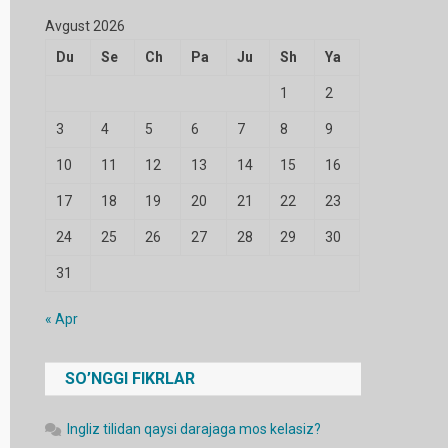
Avgust 2026
Du
Se
Ch
Pa
Ju
Sh
Ya
1
2
3
4
5
6
7
8
9
10
11
12
13
14
15
16
17
18
19
20
21
22
23
24
25
26
27
28
29
30
31
« Apr
SO’NGGI FIKRLAR
Ingliz tilidan qaysi darajaga mos kelasiz?