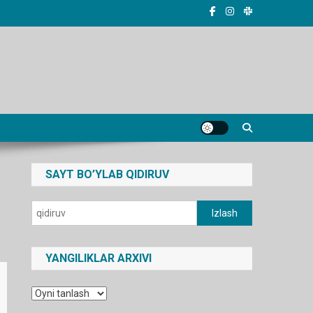
SAYT BO’YLAB QIDIRUV
Qidirshish:
YANGILIKLAR ARXIVI
Yangiliklar
arxivi