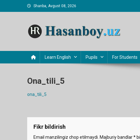
Skip
Shanba, Avgust 08, 2026
to
content
Hasanboy Rasulov
web blog
Learn English
Pupils
For Students
Ona_tili_5
ona_tili_5
Fikr bildirish
Email manzilingiz chop etilmaydi.
Majburiy bandlar
*
bi