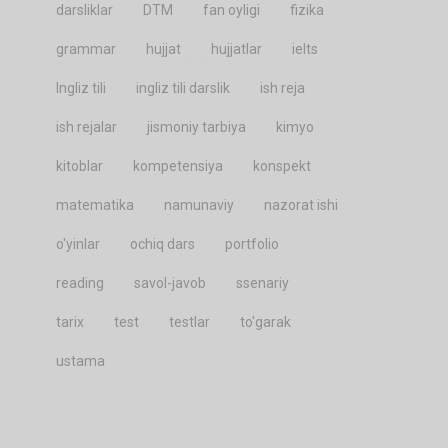
darsliklar
DTM
fan oyligi
fizika
grammar
hujjat
hujjatlar
ielts
Ingliz tili
ingliz tili darslik
ish reja
ish rejalar
jismoniy tarbiya
kimyo
kitoblar
kompetensiya
konspekt
matematika
namunaviy
nazorat ishi
o'yinlar
ochiq dars
portfolio
reading
savol-javob
ssenariy
tarix
test
testlar
to'garak
ustama