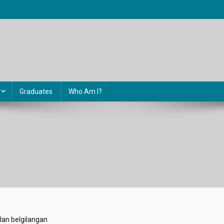
Graduates
Who Am I?
lan belgilangan