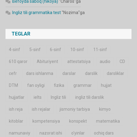
Befoyda saboq (hikoya)
"
Charos
"ga
Ingliz tili grammatika test
"
Nozima
"ga
TEGLAR
4-sinf
5-sinf
6-sinf
10-sinf
11-sinf
610 qaror
Abituriyent
attestatsiya
audio
CD
cefr
dars ishlanma
darslar
darslik
darsliklar
DTM
fan oyligi
fizika
grammar
hujjat
hujjatlar
ielts
Ingliz tili
ingliz tili darslik
ish reja
ish rejalar
jismoniy tarbiya
kimyo
kitoblar
kompetensiya
konspekt
matematika
namunaviy
nazorat ishi
o'yinlar
ochiq dars