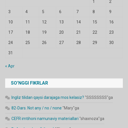
1
2
3
4
5
6
7
8
9
10
11
12
13
14
15
16
17
18
19
20
21
22
23
24
25
26
27
28
29
30
31
« Apr
SO’NGGI FIKRLAR
Ingliz tilidan qaysi darajaga mos kelasiz?
"
SSSSSSSS
"ga
82-Dars. Not any / no / none
"
Mary
"ga
CEFR imtihoni namunaviy materiallari
"
shaxnoza
"ga