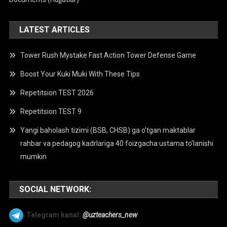
LATEST ARTICLES
Tower Rush Mystake Fast Action Tower Defense Game
Boost Your Kuki Muki With These Tips
Repetitsion TEST 2026
Repetitsion TEST 9
Yangi baholash tizimi (BSB, CHSB) ga o’tgan maktablar
rahbar va pedagog kadrlariga 40 foizgacha ustama to’lanishi
mumkin
SOCIAL NETWORK:
Telegram kanal:
@uzteachers_new