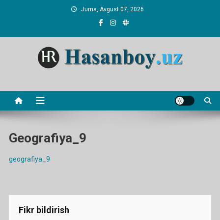
Skip
Juma, Avgust 07, 2026
to
content
Hasanboy Rasulov
web blog
Geografiya_9
geografiya_9
Fikr bildirish