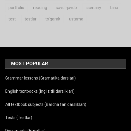
portfolio
reading
savol-javob
ssenariy
tarix
test
testlar
to'garak
ustama
MOST POPULAR
Grammar lessons (Gramatika darslari)
English textbooks (Ingliz tili darsliklari)
All textbook subjects (Barcha fan darsliklari)
Tests (Testlar)
Documents (Hujjatlar)