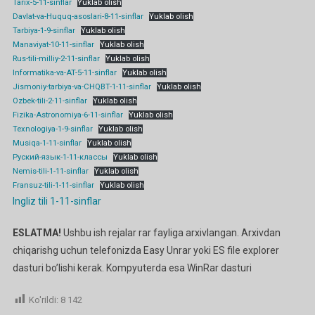
Tarix-5-11-sinflar
Yuklab olish
Davlat-va-Huquq-asoslari-8-11-sinflar
Yuklab olish
Tarbiya-1-9-sinflar
Yuklab olish
Manaviyat-10-11-sinflar
Yuklab olish
Rus-tili-milliy-2-11-sinflar
Yuklab olish
Informatika-va-AT-5-11-sinflar
Yuklab olish
Jismoniy-tarbiya-va-CHQBT-1-11-sinflar
Yuklab olish
Ozbek-tili-2-11-sinflar
Yuklab olish
Fizika-Astronomiya-6-11-sinflar
Yuklab olish
Texnologiya-1-9-sinflar
Yuklab olish
Musiqa-1-11-sinflar
Yuklab olish
Руский-язык-1-11-классы
Yuklab olish
Nemis-tili-1-11-sinflar
Yuklab olish
Fransuz-tili-1-11-sinflar
Yuklab olish
Ingliz tili 1-11-sinflar
ESLATMA!
Ushbu ish rejalar rar fayliga arxivlangan. Arxivdan
chiqarishg uchun telefonizda Easy Unrar yoki ES file explorer
dasturi bo’lishi kerak. Kompyuterda esa WinRar dasturi
Ko'rildi:
8 142