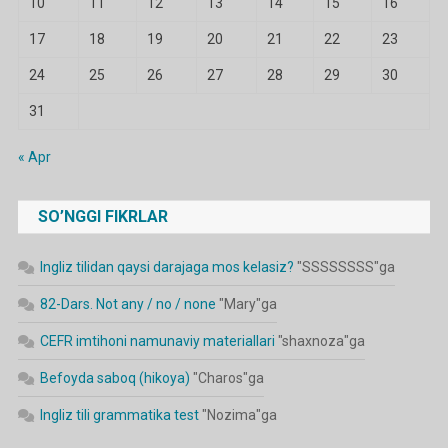
10
11
12
13
14
15
16
17
18
19
20
21
22
23
24
25
26
27
28
29
30
31
« Apr
SO’NGGI FIKRLAR
Ingliz tilidan qaysi darajaga mos kelasiz?
"
SSSSSSSS
"ga
82-Dars. Not any / no / none
"
Mary
"ga
CEFR imtihoni namunaviy materiallari
"
shaxnoza
"ga
Befoyda saboq (hikoya)
"
Charos
"ga
Ingliz tili grammatika test
"
Nozima
"ga