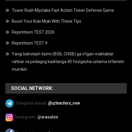
Tower Rush Mystake Fast Action Tower Defense Game
Boost Your Kuki Muki With These Tips
Repetitsion TEST 2026
Repetitsion TEST 9
Yangi baholash tizimi (BSB, CHSB) ga o’tgan maktablar
rahbar va pedagog kadrlariga 40 foizgacha ustama to’lanishi
mumkin
SOCIAL NETWORK:
Telegram kanal:
@uzteachers_new
Instagram:
@xrasulov