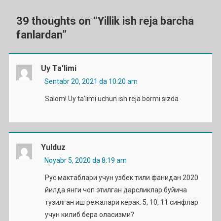
39 thoughts on “
Yillik ish reja barcha
fanlardan
”
Uy Ta'limi
Sentabr 20, 2021 da 10:20 am
Salom! Uy ta’limi uchun ish reja bormi sizda
Yulduz
Noyabr 5, 2020 da 8:19 am
Рус мактаблари учун узбек тили фанидан 2020
йилда янги чоп этилган дарсликлар буйича
тузилган иш режалари керак. 5, 10, 11 синфлар
учун килиб бера оласизми?