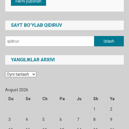
SAYT BO’YLAB QIDIRUV
Qidirshish:
YANGILIKLAR ARXIVI
Yangiliklar
arxivi
Avgust 2026
Du
Se
Ch
Pa
Ju
Sh
Ya
1
2
3
4
5
6
7
8
9