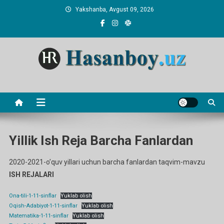
Skip
Yakshanba, Avgust 09, 2026
to
content
Hasanboy Rasulov
web blog
Yillik Ish Reja Barcha Fanlardan
2020-2021-o’quv yillari uchun barcha fanlardan taqvim-mavzu
ISH REJALARI
Ona-tili-1-11-sinflar
Yuklab olish
Oqish-Adabiyot-1-11-sinflar
Yuklab olish
Matematika-1-11-sinflar
Yuklab olish