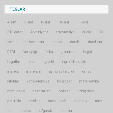
TEGLAR
4-sinf
5-sinf
6-sinf
10-sinf
11-sinf
610 qaror
Abituriyent
attestatsiya
audio
CD
cefr
dars ishlanma
darslar
darslik
darsliklar
DTM
fan oyligi
fizika
grammar
hujjat
hujjatlar
ielts
Ingliz tili
ingliz tili darslik
ish reja
ish rejalar
jismoniy tarbiya
kimyo
kitoblar
kompetensiya
konspekt
matematika
namunaviy
nazorat ishi
o'yinlar
ochiq dars
portfolio
reading
savol-javob
ssenariy
tarix
test
testlar
to'garak
ustama