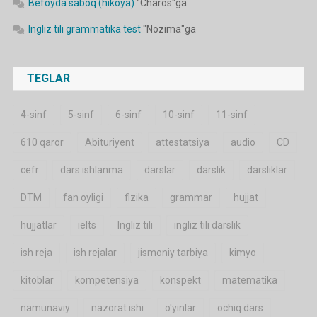
Befoyda saboq (hikoya)
"
Charos
"ga
Ingliz tili grammatika test
"
Nozima
"ga
TEGLAR
4-sinf
5-sinf
6-sinf
10-sinf
11-sinf
610 qaror
Abituriyent
attestatsiya
audio
CD
cefr
dars ishlanma
darslar
darslik
darsliklar
DTM
fan oyligi
fizika
grammar
hujjat
hujjatlar
ielts
Ingliz tili
ingliz tili darslik
ish reja
ish rejalar
jismoniy tarbiya
kimyo
kitoblar
kompetensiya
konspekt
matematika
namunaviy
nazorat ishi
o'yinlar
ochiq dars