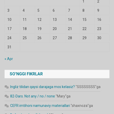
1
2
3
4
5
6
7
8
9
10
11
12
13
14
15
16
17
18
19
20
21
22
23
24
25
26
27
28
29
30
31
« Apr
SO’NGGI FIKRLAR
Ingliz tilidan qaysi darajaga mos kelasiz?
"
SSSSSSSS
"ga
82-Dars. Not any / no / none
"
Mary
"ga
CEFR imtihoni namunaviy materiallari
"
shaxnoza
"ga