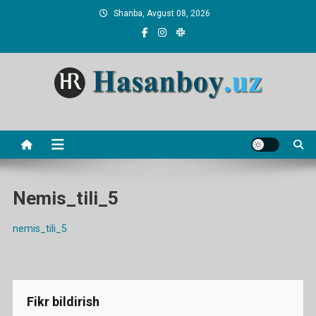
Skip
Shanba, Avgust 08, 2026
to
content
Hasanboy Rasulov
web blog
Nemis_tili_5
nemis_tili_5
Fikr bildirish