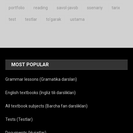
portfolio
reading
savol-javob
ssenariy
tarix
test
testlar
to'garak
ustama
MOST POPULAR
Grammar lessons (Gramatika darslari)
English textbooks (Ingliz tili darsliklari)
All textbook subjects (Barcha fan darsliklari)
Tests (Testlar)
Documents (Hujjatlar)