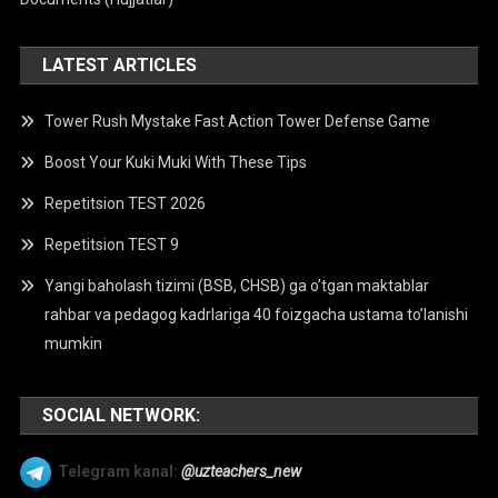
LATEST ARTICLES
Tower Rush Mystake Fast Action Tower Defense Game
Boost Your Kuki Muki With These Tips
Repetitsion TEST 2026
Repetitsion TEST 9
Yangi baholash tizimi (BSB, CHSB) ga o’tgan maktablar
rahbar va pedagog kadrlariga 40 foizgacha ustama to’lanishi
mumkin
SOCIAL NETWORK:
Telegram kanal:
@uzteachers_new