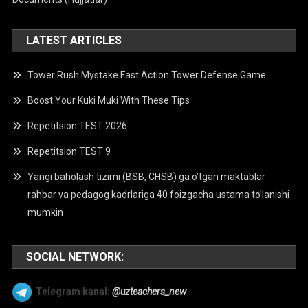
LATEST ARTICLES
Tower Rush Mystake Fast Action Tower Defense Game
Boost Your Kuki Muki With These Tips
Repetitsion TEST 2026
Repetitsion TEST 9
Yangi baholash tizimi (BSB, CHSB) ga o’tgan maktablar
rahbar va pedagog kadrlariga 40 foizgacha ustama to’lanishi
mumkin
SOCIAL NETWORK:
Telegram kanal:
@uzteachers_new