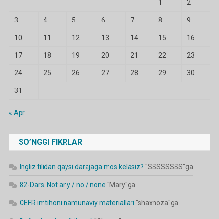
1
2
3
4
5
6
7
8
9
10
11
12
13
14
15
16
17
18
19
20
21
22
23
24
25
26
27
28
29
30
31
« Apr
SO’NGGI FIKRLAR
Ingliz tilidan qaysi darajaga mos kelasiz?
"
SSSSSSSS
"ga
82-Dars. Not any / no / none
"
Mary
"ga
CEFR imtihoni namunaviy materiallari
"
shaxnoza
"ga