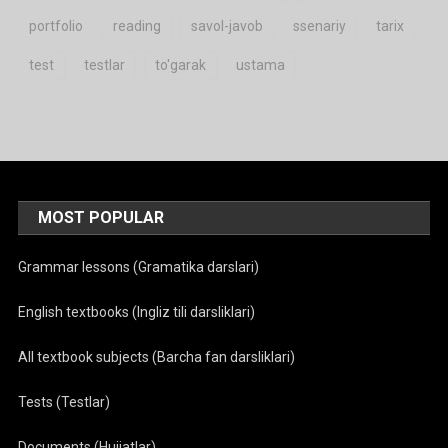
portfolio
reading
savol-javob
ssenariy
tarix
test
testlar
to'garak
ustama
MOST POPULAR
Grammar lessons (Gramatika darslari)
English textbooks (Ingliz tili darsliklari)
All textbook subjects (Barcha fan darsliklari)
Tests (Testlar)
Documents (Hujjatlar)