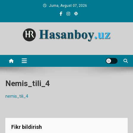
Skip
Juma, Avgust 07, 2026
to
content
Hasanboy Rasulov
web blog
Nemis_tili_4
nemis_tili_4
Fikr bildirish