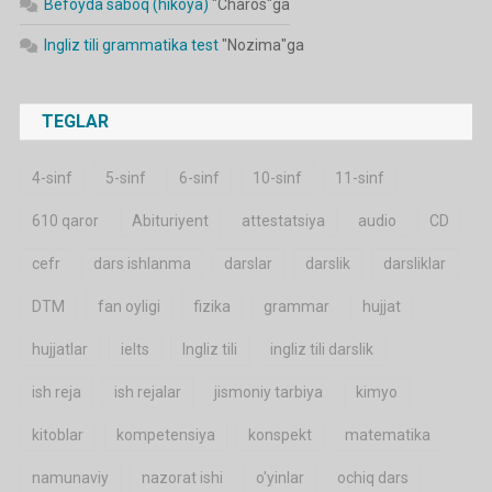
Befoyda saboq (hikoya)
"
Charos
"ga
Ingliz tili grammatika test
"
Nozima
"ga
TEGLAR
4-sinf
5-sinf
6-sinf
10-sinf
11-sinf
610 qaror
Abituriyent
attestatsiya
audio
CD
cefr
dars ishlanma
darslar
darslik
darsliklar
DTM
fan oyligi
fizika
grammar
hujjat
hujjatlar
ielts
Ingliz tili
ingliz tili darslik
ish reja
ish rejalar
jismoniy tarbiya
kimyo
kitoblar
kompetensiya
konspekt
matematika
namunaviy
nazorat ishi
o'yinlar
ochiq dars