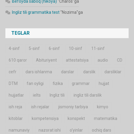
Befoyda saboq (hikoya)
"
Charos
"ga
Ingliz tili grammatika test
"
Nozima
"ga
TEGLAR
4-sinf
5-sinf
6-sinf
10-sinf
11-sinf
610 qaror
Abituriyent
attestatsiya
audio
CD
cefr
dars ishlanma
darslar
darslik
darsliklar
DTM
fan oyligi
fizika
grammar
hujjat
hujjatlar
ielts
Ingliz tili
ingliz tili darslik
ish reja
ish rejalar
jismoniy tarbiya
kimyo
kitoblar
kompetensiya
konspekt
matematika
namunaviy
nazorat ishi
o'yinlar
ochiq dars