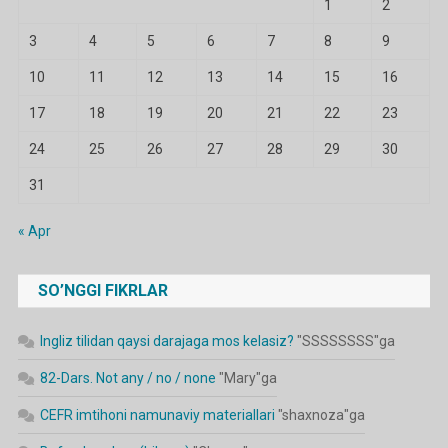
1
2
3
4
5
6
7
8
9
10
11
12
13
14
15
16
17
18
19
20
21
22
23
24
25
26
27
28
29
30
31
« Apr
SO’NGGI FIKRLAR
Ingliz tilidan qaysi darajaga mos kelasiz?
"
SSSSSSSS
"ga
82-Dars. Not any / no / none
"
Mary
"ga
CEFR imtihoni namunaviy materiallari
"
shaxnoza
"ga