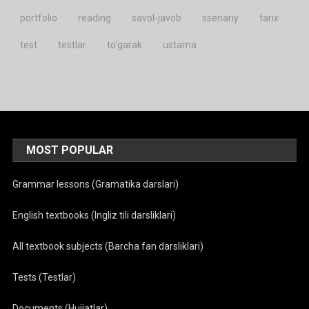
portfolio
reading
savol-javob
ssenariy
tarix
test
testlar
to'garak
ustama
MOST POPULAR
Grammar lessons (Gramatika darslari)
English textbooks (Ingliz tili darsliklari)
All textbook subjects (Barcha fan darsliklari)
Tests (Testlar)
Documents (Hujjatlar)