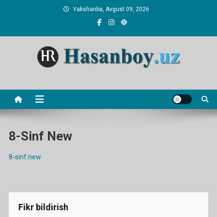
Skip
Yakshanba, Avgust 09, 2026
to
content
Hasanboy Rasulov
web blog
8-Sinf New
8-sinf new
Fikr bildirish