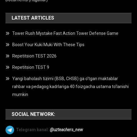
LATEST ARTICLES
Tower Rush Mystake Fast Action Tower Defense Game
Boost Your Kuki Muki With These Tips
Repetitsion TEST 2026
Repetitsion TEST 9
Yangi baholash tizimi (BSB, CHSB) ga o’tgan maktablar
rahbar va pedagog kadrlariga 40 foizgacha ustama to’lanishi
mumkin
SOCIAL NETWORK:
Telegram kanal:
@uzteachers_new