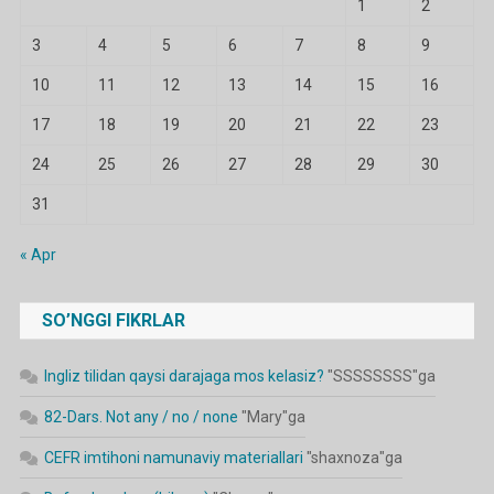
1
2
3
4
5
6
7
8
9
10
11
12
13
14
15
16
17
18
19
20
21
22
23
24
25
26
27
28
29
30
31
« Apr
SO’NGGI FIKRLAR
Ingliz tilidan qaysi darajaga mos kelasiz?
"
SSSSSSSS
"ga
82-Dars. Not any / no / none
"
Mary
"ga
CEFR imtihoni namunaviy materiallari
"
shaxnoza
"ga