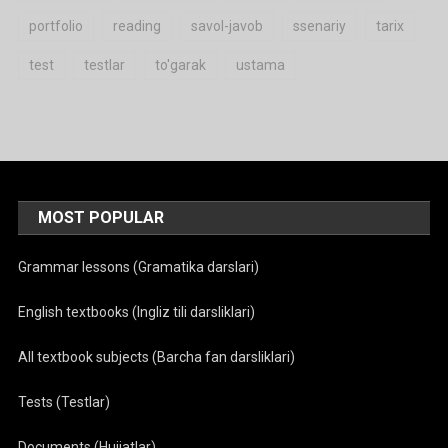
portfolio
reading
savol-javob
ssenariy
tarix
test
testlar
to'garak
ustama
MOST POPULAR
Grammar lessons (Gramatika darslari)
English textbooks (Ingliz tili darsliklari)
All textbook subjects (Barcha fan darsliklari)
Tests (Testlar)
Documents (Hujjatlar)