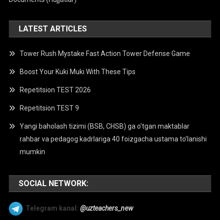
LATEST ARTICLES
Tower Rush Mystake Fast Action Tower Defense Game
Boost Your Kuki Muki With These Tips
Repetitsion TEST 2026
Repetitsion TEST 9
Yangi baholash tizimi (BSB, CHSB) ga o’tgan maktablar
rahbar va pedagog kadrlariga 40 foizgacha ustama to’lanishi
mumkin
SOCIAL NETWORK:
Telegram kanal:
@uzteachers_new