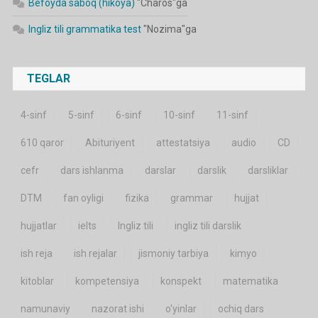
Befoyda saboq (hikoya)
"
Charos
"ga
Ingliz tili grammatika test
"
Nozima
"ga
TEGLAR
4-sinf
5-sinf
6-sinf
10-sinf
11-sinf
610 qaror
Abituriyent
attestatsiya
audio
CD
cefr
dars ishlanma
darslar
darslik
darsliklar
DTM
fan oyligi
fizika
grammar
hujjat
hujjatlar
ielts
Ingliz tili
ingliz tili darslik
ish reja
ish rejalar
jismoniy tarbiya
kimyo
kitoblar
kompetensiya
konspekt
matematika
namunaviy
nazorat ishi
o'yinlar
ochiq dars