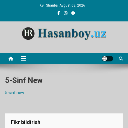
Skip
Shanba, Avgust 08, 2026
to
content
Hasanboy Rasulov
web blog
5-Sinf New
5-sinf new
Fikr bildirish