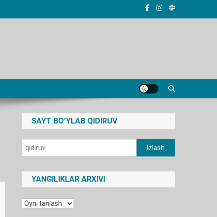
SAYT BO’YLAB QIDIRUV
Qidirshish:
YANGILIKLAR ARXIVI
Yangiliklar
arxivi