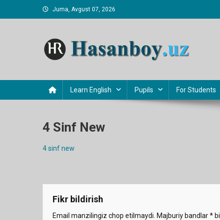
Skip
Juma, Avgust 07, 2026
to
content
Hasanboy Rasulov
web blog
Learn English
Pupils
For Students
4 Sinf New
4 sinf new
Fikr bildirish
Email manzilingiz chop etilmaydi.
Majburiy bandlar
*
bi