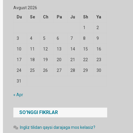
Avgust 2026
Du
Se
Ch
Pa
Ju
Sh
Ya
1
2
3
4
5
6
7
8
9
10
11
12
13
14
15
16
17
18
19
20
21
22
23
24
25
26
27
28
29
30
31
« Apr
SO’NGGI FIKRLAR
Ingliz tilidan qaysi darajaga mos kelasiz?