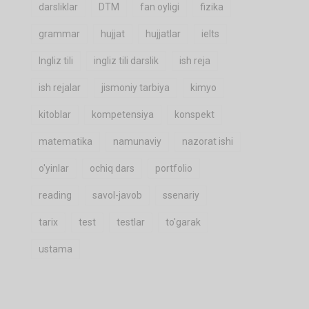
darsliklar
DTM
fan oyligi
fizika
grammar
hujjat
hujjatlar
ielts
Ingliz tili
ingliz tili darslik
ish reja
ish rejalar
jismoniy tarbiya
kimyo
kitoblar
kompetensiya
konspekt
matematika
namunaviy
nazorat ishi
o'yinlar
ochiq dars
portfolio
reading
savol-javob
ssenariy
tarix
test
testlar
to'garak
ustama