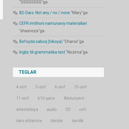
"
SSSSSSSS
"ga
82-Dars. Not any / no / none
"
Mary
"ga
CEFR imtihoni namunaviy materiallari
"
shaxnoza
"ga
Befoyda saboq (hikoya)
"
Charos
"ga
Ingliz tili grammatika test
"
Nozima
"ga
TEGLAR
4-sinf
5-sinf
6-sinf
10-sinf
11-sinf
610 qaror
Abituriyent
attestatsiya
audio
CD
cefr
dars ishlanma
darslar
darslik