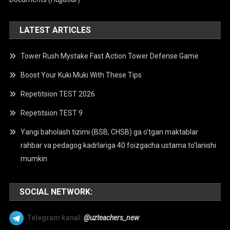
LATEST ARTICLES
Tower Rush Mystake Fast Action Tower Defense Game
Boost Your Kuki Muki With These Tips
Repetitsion TEST 2026
Repetitsion TEST 9
Yangi baholash tizimi (BSB, CHSB) ga o’tgan maktablar
rahbar va pedagog kadrlariga 40 foizgacha ustama to’lanishi
mumkin
SOCIAL NETWORK:
Telegram kanal:
@uzteachers_new