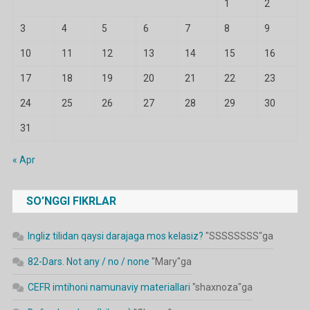
1
2
3
4
5
6
7
8
9
10
11
12
13
14
15
16
17
18
19
20
21
22
23
24
25
26
27
28
29
30
31
« Apr
SO’NGGI FIKRLAR
Ingliz tilidan qaysi darajaga mos kelasiz?
"
SSSSSSSS
"ga
82-Dars. Not any / no / none
"
Mary
"ga
CEFR imtihoni namunaviy materiallari
"
shaxnoza
"ga