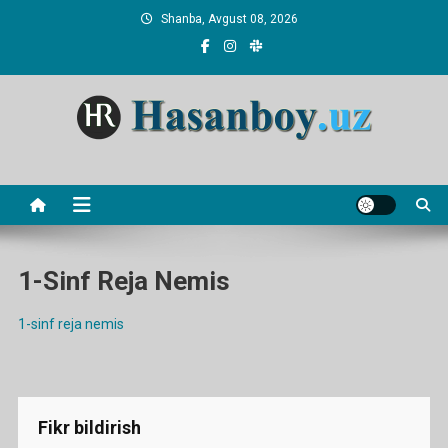
Skip
Shanba, Avgust 08, 2026
to
content
Hasanboy Rasulov
web blog
1-Sinf Reja Nemis
1-sinf reja nemis
Fikr bildirish