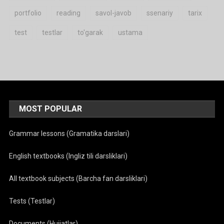
portfolio
reading
savol-javob
ssenariy
tarix
test
testlar
to'garak
ustama
MOST POPULAR
Grammar lessons (Gramatika darslari)
English textbooks (Ingliz tili darsliklari)
All textbook subjects (Barcha fan darsliklari)
Tests (Testlar)
Documents (Hujjatlar)