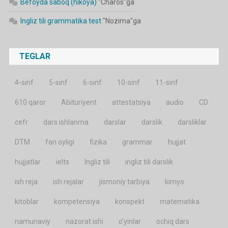
Befoyda saboq (hikoya)
"
Charos
"ga
Ingliz tili grammatika test
"
Nozima
"ga
TEGLAR
4-sinf
5-sinf
6-sinf
10-sinf
11-sinf
610 qaror
Abituriyent
attestatsiya
audio
CD
cefr
dars ishlanma
darslar
darslik
darsliklar
DTM
fan oyligi
fizika
grammar
hujjat
hujjatlar
ielts
Ingliz tili
ingliz tili darslik
ish reja
ish rejalar
jismoniy tarbiya
kimyo
kitoblar
kompetensiya
konspekt
matematika
namunaviy
nazorat ishi
o'yinlar
ochiq dars