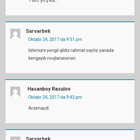
7 sinf yo’q edi…
Sarvarbek
Oktabr 24, 2017 da 9:51 pm
Ishimizni yengil qildiz rahmat saytiz yanada
kengayib rivojlanaversin
Hasanboy Rasulov
Oktabr 24, 2017 da 9:42 pm
Arzimaydi
Sarvarbek