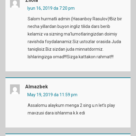
Zilola
Iyun 16, 2019 da 7:20 pm
Salom hurmatli admin (Hasanboy Rasulov)!Biz bir
necha yillardan buyon ingliz tilida dars berib
kelamiz va sizning ma’lumotlaringizdan doimiy
ravishda foydalanamiz.Siz ustozlar orasida Juda
taniqlisiz.Biz sizdan juda minnatdormiz.
Ishlaringizga omad!!!Sizga kattakon rahmat!!!
Almazbek
May 19, 2019 da 11:59 pm
Assalomu alaykum menga 2 sing u.n let’s play
mavzusi dara ishlanma k.k edi