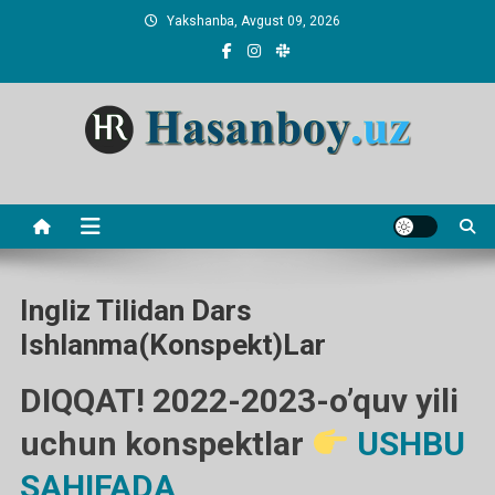
Skip
Yakshanba, Avgust 09, 2026
to
content
Hasanboy Rasulov
web blog
Ingliz Tilidan Dars
Ishlanma(konspekt)lar
DIQQAT! 2022-2023-o’quv yili
uchun konspektlar
USHBU
SAHIFADA