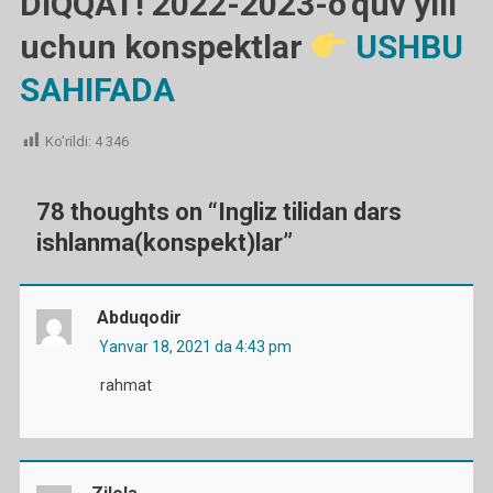
DIQQAT! 2022-2023-o’quv yili
uchun konspektlar
USHBU
SAHIFADA
Ko'rildi:
4 346
78 thoughts on “
Ingliz tilidan dars
ishlanma(konspekt)lar
”
Abduqodir
Yanvar 18, 2021 da 4:43 pm
rahmat