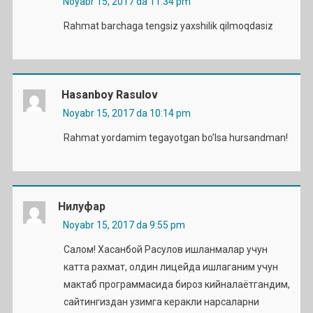
Noyabr 15, 2017 da 11:34 pm
Rahmat barchaga tengsiz yaxshilik qilmoqdasiz
Hasanboy Rasulov
Noyabr 15, 2017 da 10:14 pm
Rahmat yordamim tegayotgan bo’lsa hursandman!
Нилуфар
Noyabr 15, 2017 da 9:55 pm
Салом! Хасанбой Расулов ишланмалар учун
катта рахмат, олдин лицейда ишлаганим учун
мактаб программасида бироз кийналаётгандим,
сайтингиздан узимга керакли нарсаларни