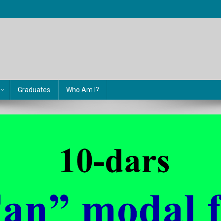
Graduates
Who Am I?