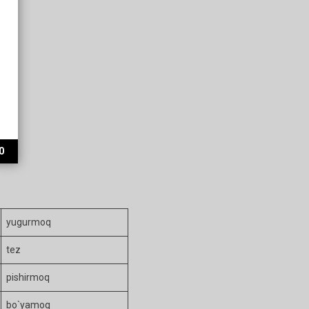
0
yugurmoq
tez
pishirmoq
bo`yamoq