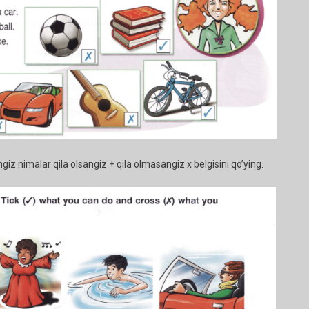
giz nimalar qila olsangiz + qila olmasangiz x belgisini qo’ying.