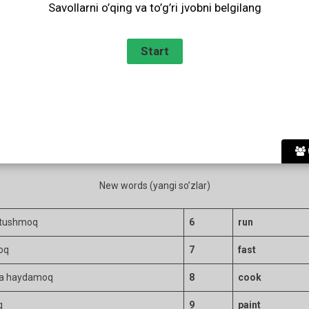
Savollarni o’qing va to’g’ri jvobni belgilang
New words (yangi so’zlar)
 tushmoq
6
run
oq
7
fast
a haydamoq
8
cook
q
9
paint