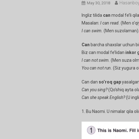
Hasanboy
May 30, 2018
Ingliz tilida
can
modal fe’li qil
Masalan:
I can read.
(Men o’qi
I can swim.
(Men suzolaman)
Can
barcha shaxslar uchun bir x
Biz can modal fe’lidan
inkor 
I can not swim.
(Men suza ol
You can not run.
(Siz yugura o
Can dan
so’roq gap
yasalgand
Can you sing?
(Qo’shiq ayta o
Can she speak English?
(U ingl
1. Bu Naomi. U nimalar qila oli