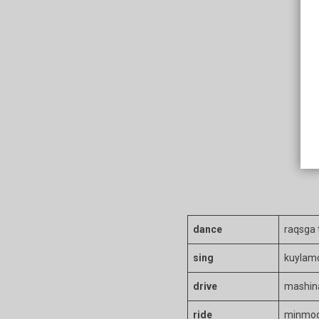
dance
raqsga
sing
kuylam
drive
mashin
ride
minmo