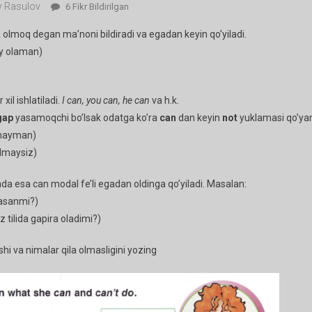
 Rasulov
10-
6 Fikr Bildirilgan
Dars.
a olmoq degan ma’noni bildiradi va egadan keyin qo’yiladi.
Can
y olaman)
Modal
.
Fe’li
Ga
il ishlatiladi.
I can, you can, he can
va h.k.
gap
yasamoqchi bo’lsak odatga ko’ra
can
dan keyin
not
yuklamasi qo’ya
mayman)
lmaysiz)
a esa can modal fe’li egadan oldinga qo’yiladi. Masalan:
lasanmi?)
iz tilida gapira oladimi?)
shi va nimalar qila olmasligini yozing