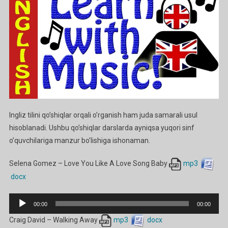
Uchun
Eng
Yaxshi
Qo’shiqlar
Matni
Bilan
Ga
Ingliz tilini qo’shiqlar orqali o’rganish ham juda samarali usul
hisoblanadi. Ushbu qo’shiqlar darslarda ayniqsa yuqori sinf
o’quvchilariga manzur bo’lishiga ishonaman.
Selena Gomez – Love You Like A Love Song Baby
mp3
docx
Audio
00:00
00:00
Pleyer
Craig David – Walking Away
mp3
docx