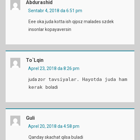
Abdurashid
Sentabr 4, 2018 da 6:51 pm
Eee oka juda kotta ish qipsz malades szdek
insonlar kopayaversin
To`lqin
Aprel 23, 2018 da 8:26 pm
r tavsiyalar. Hayotda juda ham
juda zo
kerak bo
ladi
Guli
Aprel 20, 2018 da 4:58 pm
Qanday skachat qilsa buladi