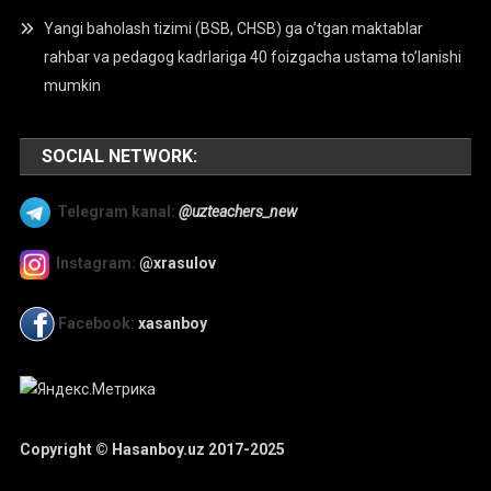
Yangi baholash tizimi (BSB, CHSB) ga o’tgan maktablar
rahbar va pedagog kadrlariga 40 foizgacha ustama to’lanishi
mumkin
SOCIAL NETWORK:
Telegram kanal:
@uzteachers_new
Instagram:
@xrasulov
Facebook:
xasanboy
Copyright © Hasanboy.uz 2017-2025