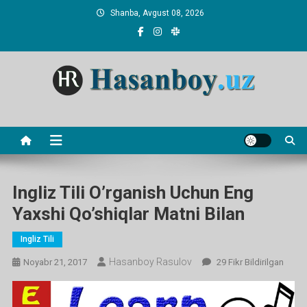
Skip
Shanba, Avgust 08, 2026
to
content
Hasanboy Rasulov
web blog
Ingliz Tili O’rganish Uchun Eng
Yaxshi Qo’shiqlar Matni Bilan
Ingliz Tili
Hasanboy Rasulov
Ingliz
Noyabr 21, 2017
29 Fikr Bildirilgan
Tili
O’rganish