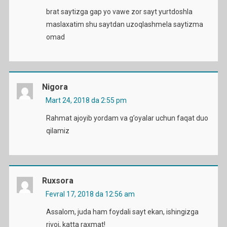
brat saytizga gap yo vawe zor sayt yurtdoshla
maslaxatim shu saytdan uzoqlashmela saytizma
omad
Nigora
Mart 24, 2018 da 2:55 pm
Rahmat ajoyib yordam va g’oyalar uchun faqat duo
qilamiz
Ruxsora
Fevral 17, 2018 da 12:56 am
Assalom, juda ham foydali sayt ekan, ishingizga
rivoj, katta raxmat!