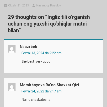
Oktabr 21, 2023
Hasanboy Rasulov
29 thoughts on “
Ingliz tili o’rganish
uchun eng yaxshi qo’shiqlar matni
bilan
”
Naazrbek
Fevral 13, 2024 da 2:22 pm
the best ,very good
Momirboyeva Ra'no Shavkat Qizi
Fevral 24, 2022 da 9:17 am
Ra’no shavkatovna