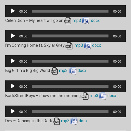
Audio
00:00
00:00
Pleyer
Celen Dion – My heart will go on
mp3
docx
Audio
00:00
00:00
Pleyer
I’m Coming Home ft. Skylar Grey
mp3
docx
Audio
00:00
00:00
Pleyer
Big Girl in a Big Big World
mp3
docx
Audio
00:00
00:00
Pleyer
BackStreetBoys – show me the meaning
mp3
docx
Audio
00:00
00:00
Pleyer
Dev – Dancing in the Dark
mp3
docx