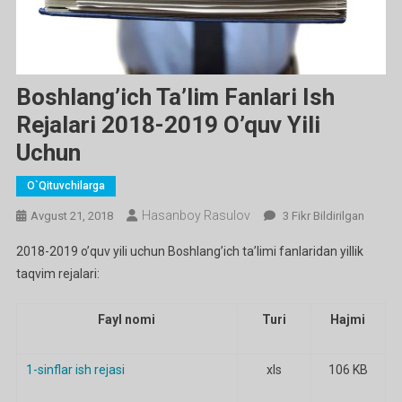
Boshlang’ich Ta’lim Fanlari Ish
Rejalari 2018-2019 O’quv Yili
Uchun
O`qituvchilarga
Hasanboy Rasulov
Boshlang’ich
Avgust 21, 2018
3 Fikr Bildirilgan
Ta’lim
2018-2019 o’quv yili uchun Boshlang’ich ta’limi fanlaridan yillik
Fanlari
taqvim rejalari:
Ish
Rejalari
2018-
Fayl nomi
Turi
Hajmi
2019
O’quv
1-sinflar ish rejasi
xls
106 KB
Yili
Uchun