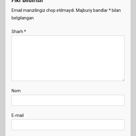
Fikr bildirish
Email manzilingiz chop etilmaydi.
Majburiy bandlar
*
bilan
belgilangan
Sharh
*
Nom
E-mail