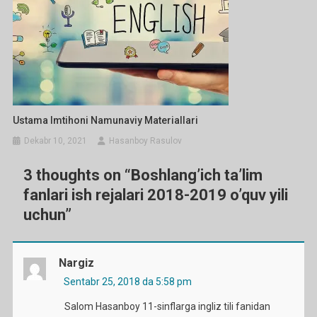
Ustama Imtihoni Namunaviy Materiallari
Dekabr 10, 2021
Hasanboy Rasulov
3 thoughts on “
Boshlang’ich ta’lim
fanlari ish rejalari 2018-2019 o’quv yili
uchun
”
Nargiz
Sentabr 25, 2018 da 5:58 pm
Salom Hasanboy 11-sinflarga ingliz tili fanidan