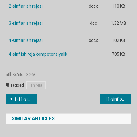
2-sinflar ish rejasi
docx
110 KB
Ga
3-sinflar ish rejasi
doc
1.32 MB
4-sinflar ish rejasi
docx
102 KB
4-sinf ish reja kompetensiyalik
785 KB
Ko'rildi:
3 263
Tagged
ish reja
Post
1-11-sinf Tarbiyaviy soat konspektlari
11-sinf barcha fanlardan ish rejalar
menyusi
SIMILAR ARTICLES