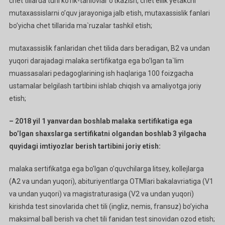
chet tillarda turli ko’rik-tanlovlar o’tkazish, chet ellik yetakchi
mutaxassislarni o’quv jarayoniga jalb etish, mutaxassislik fanlari
bo’yicha chet tillarida ma`ruzalar tashkil etish;
mutaxassislik fanlaridan chet tilida dars beradigan, B2 va undan
yuqori darajadagi malaka sertifikatga ega bo’lgan ta`lim
muassasalari pedagoglarining ish haqlariga 100 foizgacha
ustamalar belgilash tartibini ishlab chiqish va amaliyotga joriy
etish;
– 2018 yil 1 yanvardan boshlab malaka sertifikatiga ega
bo’lgan shaxslarga sertifikatni olgandan boshlab 3 yilgacha
quyidagi imtiyozlar berish tartibini joriy etish:
malaka sertifikatga ega bo’lgan o’quvchilarga litsey, kollejlarga
(A2 va undan yuqori), abituriyentlarga OTMlari bakalavriatiga (V1
va undan yuqori) va magistraturasiga (V2 va undan yuqori)
kirishda test sinovlarida chet tili (ingliz, nemis, fransuz) bo’yicha
maksimal ball berish va chet tili fanidan test sinovidan ozod etish;