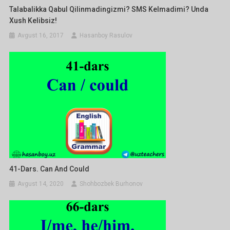
Talabalikka Qabul Qilinmadingizmi? SMS Kelmadimi? Unda
Xush Kelibsiz!
Avgust 16, 2017
Hasanboy Rasulov
41-Dars. Can And Could
Avgust 14, 2020
Shohbozbek Burhonov