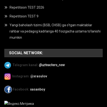
Repetitsion TEST 2026
Repetitsion TEST 9
Yangi baholash tizimi (BSB, CHSB) ga o’tgan maktablar
rahbar va pedagog kadrlariga 40 foizgacha ustama to’lanishi
mumkin
SOCIAL NETWORK:
Telegram kanal:
@uzteachers_new
Instagram:
@xrasulov
Facebook:
xasanboy