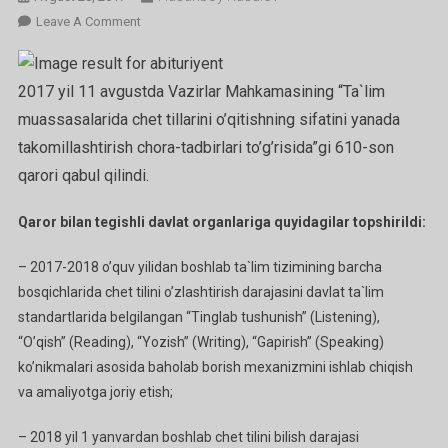
On
Leave A Comment
B1
Va
2017 yil 11 avgustda Vazirlar Mahkamasining “Ta`lim
Undan
Yuqori
muassasalarida chet tillarini o’qitishning sifatini yanada
Sertifikat
takomillashtirish chora-tadbirlari to’g’risida”gi 610-son
Egalari
qarori qabul qilindi.
OTMga
Topshirganda
Qaror bilan tegishli davlat organlariga quyidagilar topshirildi:
Imtixonsiz
Maksimal
– 2017-2018 o’quv yilidan boshlab ta`lim tizimining barcha
Ballga
bosqichlarida chet tilini o’zlashtirish darajasini davlat ta`lim
Ega
standartlarida belgilangan “Tinglab tushunish” (Listening),
Bo’ladi
“O’qish” (Reading), “Yozish” (Writing), “Gapirish” (Speaking)
ko’nikmalari asosida baholab borish mexanizmini ishlab chiqish
va amaliyotga joriy etish;
– 2018 yil 1 yanvardan boshlab chet tilini bilish darajasi