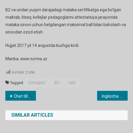
B2 va undan yuqori darajadagi malaka sertifikatga ega bo’lgan
maktab, litsey, kollejlar pedagoglarini attestatsiya jarayonida
malaka sinovi uchun belgilangan maksimal ball bilan baholash va
sinovdan ozod etish.
Hujjat 2017 yil 14 avgustda kuchga kirdi.
Manba:
www.norma.uz
Ko'rildi:
2 656
Tagged
610 qaror
B1
cefr
Post
Chet tillarini bilish milliy test tizimida baholanadi
Inglizcha o’zbekcha lug’at
menyusi
SIMILAR ARTICLES