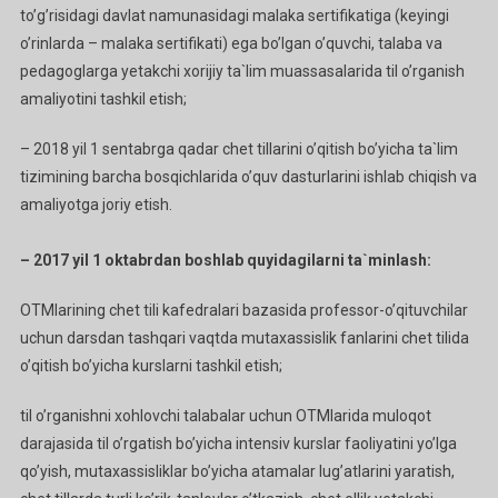
to’g’risidagi davlat namunasidagi malaka sertifikatiga (keyingi
o’rinlarda – malaka sertifikati) ega bo’lgan o’quvchi, talaba va
pedagoglarga yetakchi xorijiy ta`lim muassasalarida til o’rganish
amaliyotini tashkil etish;
– 2018 yil 1 sentabrga qadar chet tillarini o’qitish bo’yicha ta`lim
tizimining barcha bosqichlarida o’quv dasturlarini ishlab chiqish va
amaliyotga joriy etish.
– 2017 yil 1 oktabrdan boshlab quyidagilarni ta`minlash:
OTMlarining chet tili kafedralari bazasida professor-o’qituvchilar
uchun darsdan tashqari vaqtda mutaxassislik fanlarini chet tilida
o’qitish bo’yicha kurslarni tashkil etish;
til o’rganishni xohlovchi talabalar uchun OTMlarida muloqot
darajasida til o’rgatish bo’yicha intensiv kurslar faoliyatini yo’lga
qo’yish, mutaxassisliklar bo’yicha atamalar lug’atlarini yaratish,