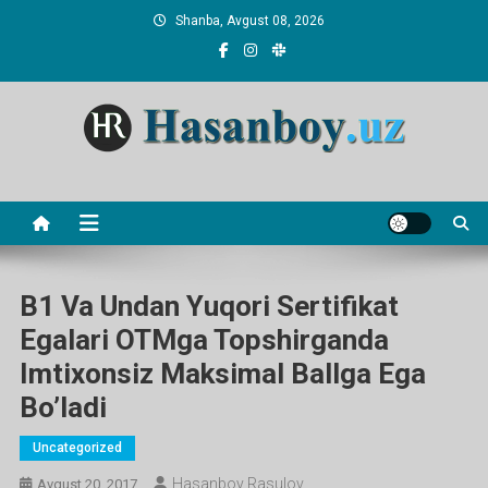
Skip
Shanba, Avgust 08, 2026
to
content
Hasanboy Rasulov
web blog
B1 Va Undan Yuqori Sertifikat
Egalari OTMga Topshirganda
Imtixonsiz Maksimal Ballga Ega
Bo’ladi
Uncategorized
Hasanboy Rasulov
Avgust 20, 2017