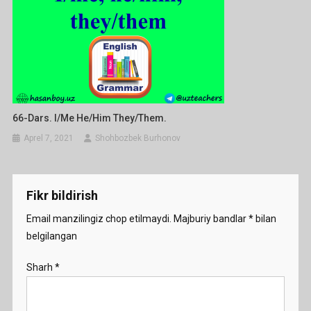
66-Dars. I/me He/him They/them.
Aprel 7, 2021
Shohbozbek Burhonov
Fikr bildirish
Email manzilingiz chop etilmaydi.
Majburiy bandlar
*
bilan
belgilangan
Sharh
*