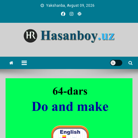
Skip
Yakshanba, Avgust 09, 2026
to
content
Hasanboy Rasulov
web blog