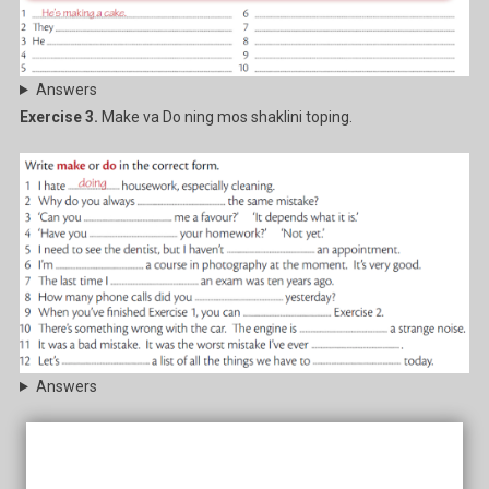
Answers
Exercise 3.
Make va Do ning mos shaklini toping.
Answers