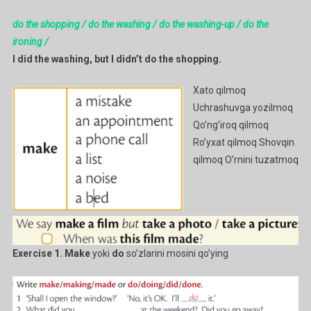
do the shopping / do the washing / do the washing-up / do the
ironing /
I did the washing, but I didn’t do the shopping.
Xato qilmoq
Uchrashuvga yozilmoq
Qo’ng’iroq qilmoq
Ro’yxat qilmoq Shovqin
qilmoq O’rnini tuzatmoq
Exercise 1.
Make
yoki
do
so’zlarini mosini qo’ying