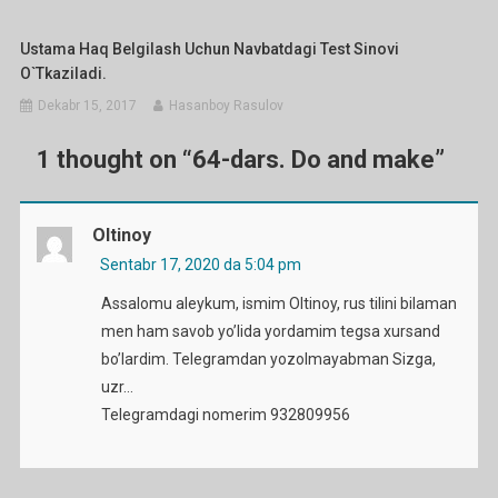
Ustama Haq Belgilash Uchun Navbatdagi Test Sinovi
O`tkaziladi.
Dekabr 15, 2017
Hasanboy Rasulov
1 thought on “
64-dars. Do and make
”
Oltinoy
Sentabr 17, 2020 da 5:04 pm
Assalomu aleykum, ismim Oltinoy, rus tilini bilaman
men ham savob yo’lida yordamim tegsa xursand
bo’lardim. Telegramdan yozolmayabman Sizga,
uzr…
Telegramdagi nomerim 932809956