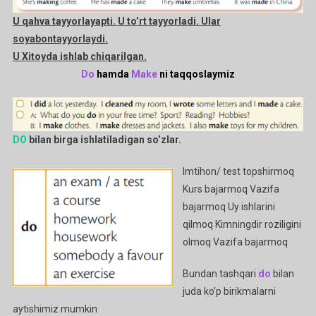
U qahva tayyorlayapti. U to’rt tayyorladi. Ular
soyabontayyorlaydi.
U Xitoyda ishlab chiqarilgan.
Do
hamda
Make
ni taqqoslaymiz
DO
bilan birga ishlatiladigan so’zlar.
Imtihon/ test topshirmoq
Kurs bajarmoq Vazifa
bajarmoq Uy ishlarini
qilmoq Kimningdir roziligini
olmoq Vazifa bajarmoq
Bundan tashqari
do
bilan
juda ko’p birikmalarni
aytishimiz mumkin