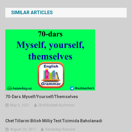
menyusi
SIMILAR ARTICLES
70-Dars.myself/yourself/themselves
May 5, 2021
Shohbozbek Burhonov
Chet Tillarini Bilish Milliy Test Tizimida Baholanadi
Avgust 20, 2017
Hasanboy Rasulov