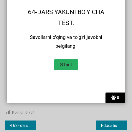
64-DARS YAKUNI BO'YICHA
TEST.
Savollarni o'qing va to'g'ri javobni
belgilang.
0
Ko'rildi:
6 754
Post
63- dars. Get
Education in Great Britain