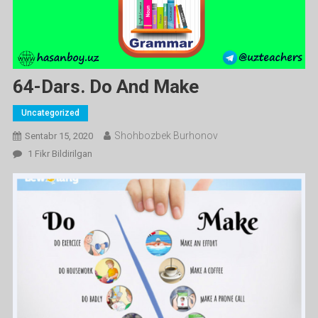
64-Dars. Do And Make
Uncategorized
Shohbozbek Burhonov
Sentabr 15, 2020
64-
1 Fikr Bildirilgan
Dars.
Do
And
Make
Ga