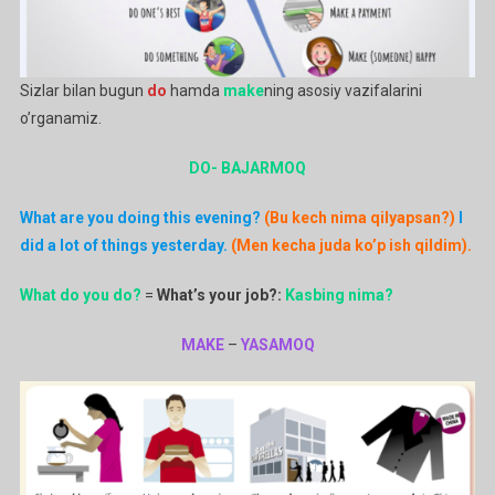
Sizlar bilan bugun
do
hamda
make
ning asosiy vazifalarini
o’rganamiz.
DO- BAJARMOQ
What are you doing this evening?
(Bu kech nima qilyapsan?)
I
did a lot of things yesterday.
(Men kecha juda ko’p ish qildim).
What do you do?
=
What’s your job?:
Kasbing nima?
MAKE
–
YASAMOQ