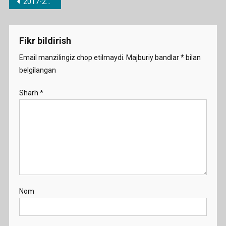
Post
2017-2018 o’quv yili uchun barcha fanlardan taqvimiy-mavzu rejalari
menyusi
Fikr bildirish
Email manzilingiz chop etilmaydi.
Majburiy bandlar
*
bilan
belgilangan
Sharh
*
Nom