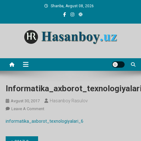
Skip
Shanba, Avgust 08, 2026
to
content
Hasanboy Rasulov
web blog
Informatika_axborot_texnologiyalar
Hasanboy Rasulov
Avgust 30, 2017
On
Leave A Comment
Informatika_axborot_texnologiyalari_6
informatika_axborot_texnologiyalari_6