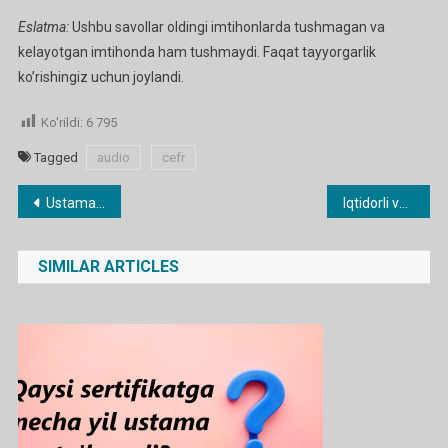
Eslatma:
Ushbu savollar oldingi imtihonlarda tushmagan va
kelayotgan imtihonda ham tushmaydi. Faqat tayyorgarlik
ko’rishingiz uchun joylandi.
Ko'rildi:
6 795
Tagged
audio
cefr
Post
Ustama haq belgilash uchun navbatdagi test sinovi o`tkaziladi.
Iqtidorli va bo’sh o’zlashtiruvchi o’quvchilar bilan ishlash hujjatlari
menyusi
SIMILAR ARTICLES