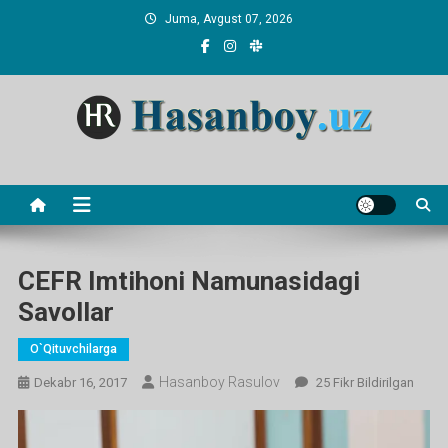
Skip
Juma, Avgust 07, 2026
to
content
Hasanboy Rasulov
web blog
CEFR Imtihoni Namunasidagi
Savollar
O`qituvchilarga
Hasanboy Rasulov
CEFR
Dekabr 16, 2017
25 Fikr Bildirilgan
Imtihoni
Namunasidagi