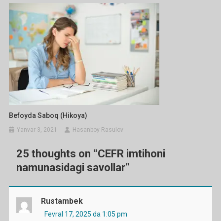
Befoyda Saboq (hikoya)
Yanvar 3, 2021
Hasanboy Rasulov
25 thoughts on “
CEFR imtihoni
namunasidagi savollar
”
Rustambek
Fevral 17, 2025 da 1:05 pm