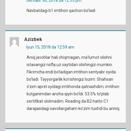
Sentabr 30, 2018 da 12:55 pm
Navbatdagi b1 imtihon qachon bo’ladi
Azizbek
Iyun 15, 2018 da 12:59 am
Aniq javoblar hali chiqmagan, ma’lumot olishni
istasangiz nsfla.uz saytidan olishingiz mumkin.
Fikrimcha endi bo’ladigan imtihon sentyabr oyida
bo’ladi. Tayyorgarlik ko’rishingiz lozim. Shahsan
o’zim aprel oyidagi imtihonda qatnashdim, imtihon
kutganimdan ancha qiyin bo’ldi. 53.5% to’plab
sertifikat ololmadim. Reading da B2 hatto C1
darajasidagi savollargaham ko’zim tushdi bu anniq.