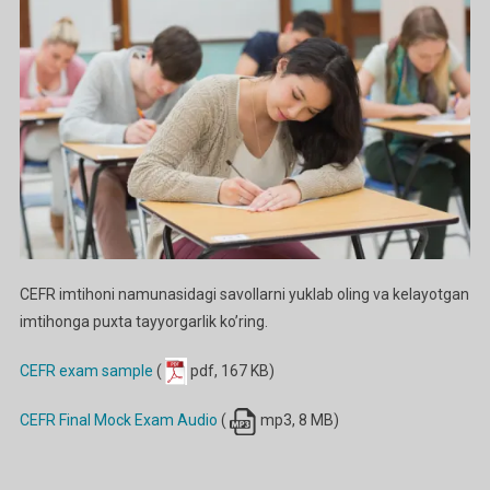
Savollar
Ga
CEFR imtihoni namunasidagi savollarni yuklab oling va kelayotgan
imtihonga puxta tayyorgarlik ko’ring.
CEFR exam sample
(
pdf, 167 KB)
CEFR Final Mock Exam Audio
(
mp3, 8 MB)