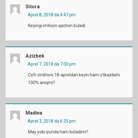
Sitora
Aprel 8, 2018 da 4:47 pm
Keyingi imtixon qachon buladi
Azizbek
Aprel 7, 2018 da 7:00 pm
Cefr imtihoni 18-apreldan keyin ham o’tkazilishi
100% aniqmi?
Madina
Aprel 3, 2018 da 6:25 pm
May yoki iyunda ham boladimi?