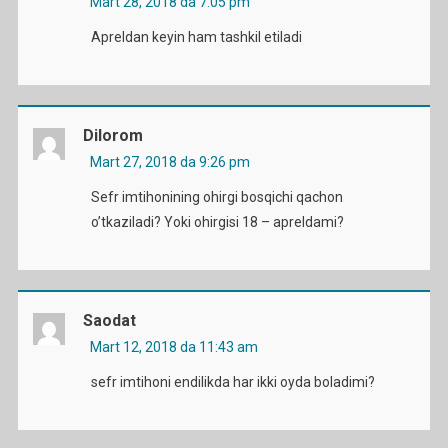
Mart 28, 2018 da 7:05 pm
Apreldan keyin ham tashkil etiladi
Dilorom
Mart 27, 2018 da 9:26 pm
Sefr imtihonining ohirgi bosqichi qachon
o’tkaziladi? Yoki ohirgisi 18 – apreldami?
Saodat
Mart 12, 2018 da 11:43 am
sefr imtihoni endilikda har ikki oyda boladimi?