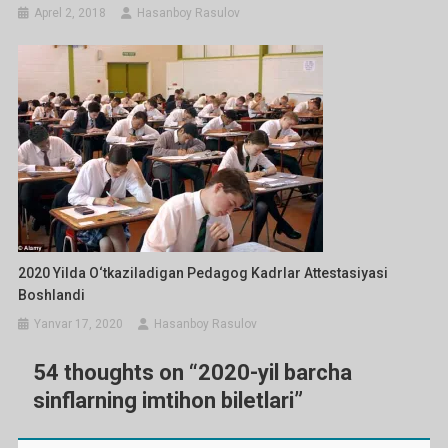
Aprel 2, 2018
Hasanboy Rasulov
2020 Yilda O‘tkaziladigan Pedagog Kadrlar Attestasiyasi
Boshlandi
Yanvar 17, 2020
Hasanboy Rasulov
54 thoughts on “
2020-yil barcha
sinflarning imtihon biletlari
”