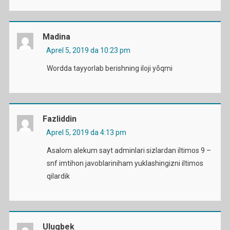
Madina
Aprel 5, 2019 da 10:23 pm
Wordda tayyorlab berishning iloji yõqmi
Fazliddin
Aprel 5, 2019 da 4:13 pm
Asalom alekum sayt adminlari sizlardan iltimos 9 –
snf imtihon javoblariniham yuklashingizni iltimos
qilardik
Ulugbek