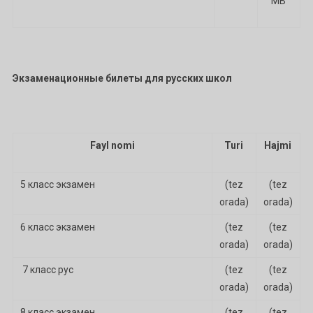
MB
Экзаменационные билеты для русских школ
Fayl nomi
Turi
Hajmi
5 класс экзамен
(tez
(tez
orada)
orada)
6 класс экзамен
(tez
(tez
orada)
orada)
7 класс рус
(tez
(tez
orada)
orada)
8 класс экзамен
(tez
(tez