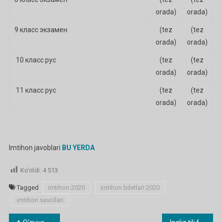
orada)
orada)
9 класс экзамен
(tez
(tez
orada)
orada)
10 класс рус
(tez
(tez
orada)
orada)
11 класс рус
(tez
(tez
orada)
orada)
Imtihon javoblari
BU YERDA
Ko'rildi:
4 513
Tagged
imtihon 2020
imtihon biletlari 2020
imtihon savollari