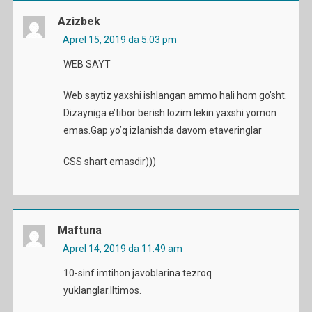
Azizbek
Aprel 15, 2019 da 5:03 pm
WEB SAYT
Web saytiz yaxshi ishlangan ammo hali hom go’sht.
Dizayniga e’tibor berish lozim lekin yaxshi yomon
emas.Gap yo’q izlanishda davom etaveringlar
CSS shart emasdir)))
Maftuna
Aprel 14, 2019 da 11:49 am
10-sinf imtihon javoblarina tezroq
yuklanglar.Iltimos.