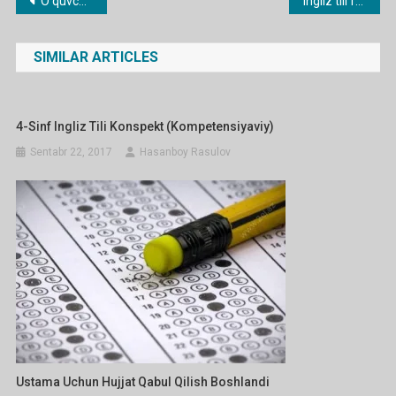
Post
O‘quvchilarga uyda yakka tartibda ta’lim berish to‘g‘risida ma’lumot
Ingliz tili fanidan imtihon javoblari 2020
menyusi
SIMILAR ARTICLES
4-Sinf Ingliz Tili Konspekt (kompetensiyaviy)
Sentabr 22, 2017
Hasanboy Rasulov
Ustama Uchun Hujjat Qabul Qilish Boshlandi