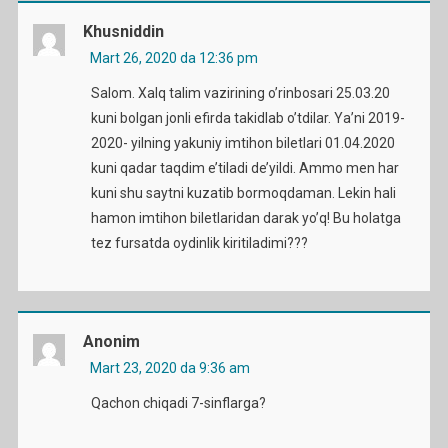
Khusniddin
Mart 26, 2020 da 12:36 pm
Salom. Xalq talim vazirining o’rinbosari 25.03.20
kuni bolgan jonli efirda takidlab o’tdilar. Ya’ni 2019-
2020- yilning yakuniy imtihon biletlari 01.04.2020
kuni qadar taqdim e’tiladi de’yildi. Ammo men har
kuni shu saytni kuzatib bormoqdaman. Lekin hali
hamon imtihon biletlaridan darak yo’q! Bu holatga
tez fursatda oydinlik kiritiladimi???
Anonim
Mart 23, 2020 da 9:36 am
Qachon chiqadi 7-sinflarga?