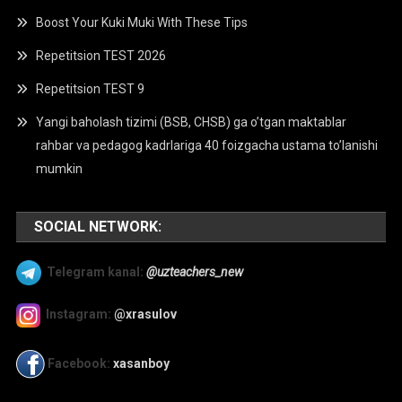
Boost Your Kuki Muki With These Tips
Repetitsion TEST 2026
Repetitsion TEST 9
Yangi baholash tizimi (BSB, CHSB) ga o’tgan maktablar
rahbar va pedagog kadrlariga 40 foizgacha ustama to’lanishi
mumkin
SOCIAL NETWORK:
Telegram kanal:
@uzteachers_new
Instagram:
@xrasulov
Facebook:
xasanboy