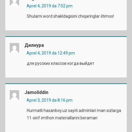
Aprel 4, 2019 da 7:02 pm
Shularni word shakldagisini chiqaringlar iltimos!
Дилнура
Aprel 4, 2019 da 12:49 pm
для русских классов когда выйдет
Jamoliddin
Aprel 3, 2019 da 8:16 pm
Hurmatli hasanboy.uz sayiti adminlari man sizlarga
11-sinf imthon materiallarini beraman