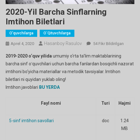
2020-Yil Barcha Sinflarning
Imtihon Biletlari
O'quvchilarga
O`qituvchilarga
Hasanboy Rasulov
2020-
Aprel 4, 2020
54 Fikr Bildirilgan
Yil
2019-2020 o‘quv yilida
umumiy o‘rta ta’lim maktablarining
Barcha
barcha sinf oʻquvchilari uchun barcha fanlardan bosqichli nazorat
Sinflarning
imtihoni bo‘yicha materiallar va metodik tavsiyalar. Imtihon
Imtihon
biletlari ni quyidan yuklab oling!
Biletlari
Ga
Imtihon javoblari
BU YERDA
Fayl nomi
Turi
Hajmi
5-sinf imtihon savollari
doc
1.24
MB