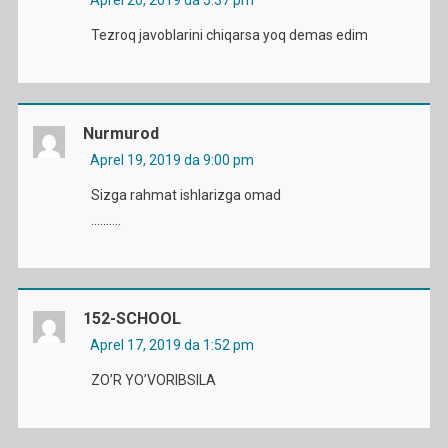
Aprel 20, 2019 da 5:37 pm
Tezroq javoblarini chiqarsa yoq demas edim
Nurmurod
Aprel 19, 2019 da 9:00 pm
Sizga rahmat ishlarizga omad
……….
152-SCHOOL
Aprel 17, 2019 da 1:52 pm
ZO’R YO’VORIBSILA