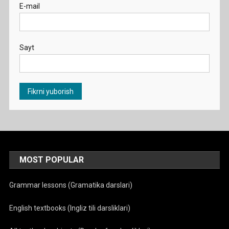
E-mail
Sayt
MOST POPULAR
Grammar lessons (Gramatika darslari)
English textbooks (Ingliz tili darsliklari)