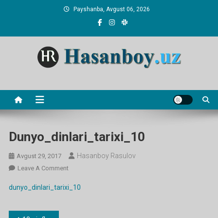
Skip
Payshanba, Avgust 06, 2026
to
content
Hasanboy Rasulov
web blog
Dunyo_dinlari_tarixi_10
Hasanboy Rasulov
Avgust 29, 2017
On
Leave A Comment
Dunyo_dinlari_tarixi_10
dunyo_dinlari_tarixi_10