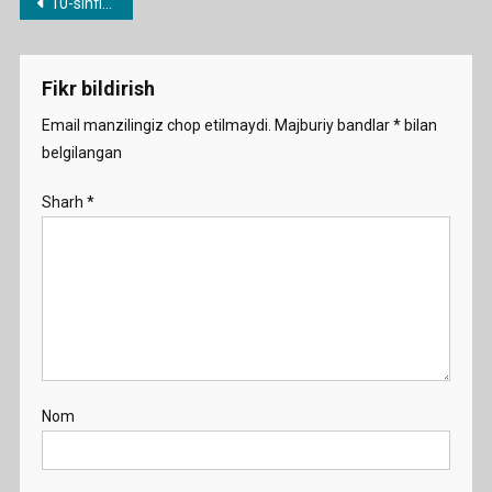
Post
10-sinflar uchun yillik ish rejalar
menyusi
Fikr bildirish
Email manzilingiz chop etilmaydi.
Majburiy bandlar
*
bilan
belgilangan
Sharh
*
Nom