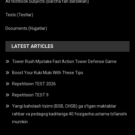
All textbook subjects (Barcha fan darsliklari)
Tests (Testlar)
Documents (Hujjatlar)
LATEST ARTICLES
Tower Rush Mystake Fast Action Tower Defense Game
Boost Your Kuki Muki With These Tips
Repetitsion TEST 2026
Repetitsion TEST 9
Yangi baholash tizimi (BSB, CHSB) ga o’tgan maktablar
rahbar va pedagog kadrlariga 40 foizgacha ustama to’lanishi
mumkin