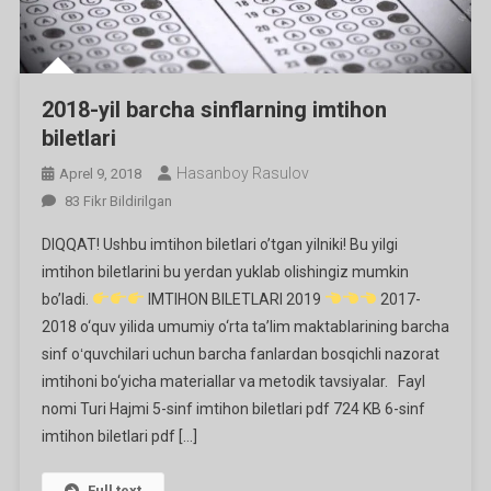
2018-yil barcha sinflarning imtihon
biletlari
Hasanboy Rasulov
Aprel 9, 2018
2018-
83 Fikr Bildirilgan
Yil
DIQQAT! Ushbu imtihon biletlari o’tgan yilniki! Bu yilgi
Barcha
imtihon biletlarini bu yerdan yuklab olishingiz mumkin
Sinflarning
bo’ladi.
IMTIHON BILETLARI 2019
2017-
Imtihon
2018 o‘quv yilida umumiy o‘rta ta’lim maktablarining barcha
Biletlari
Ga
sinf oʻquvchilari uchun barcha fanlardan bosqichli nazorat
imtihoni bo‘yicha materiallar va metodik tavsiyalar. Fayl
nomi Turi Hajmi 5-sinf imtihon biletlari pdf 724 KB 6-sinf
imtihon biletlari pdf […]
Full text