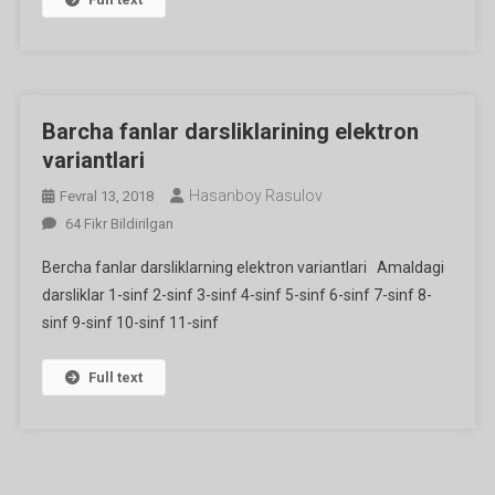
Barcha fanlar darsliklarining elektron
variantlari
Hasanboy Rasulov
Fevral 13, 2018
Barcha
64 Fikr Bildirilgan
Fanlar
Bercha fanlar darsliklarning elektron variantlari Amaldagi
Darsliklarining
darsliklar 1-sinf 2-sinf 3-sinf 4-sinf 5-sinf 6-sinf 7-sinf 8-
Elektron
sinf 9-sinf 10-sinf 11-sinf
Variantlari
Ga
Full text