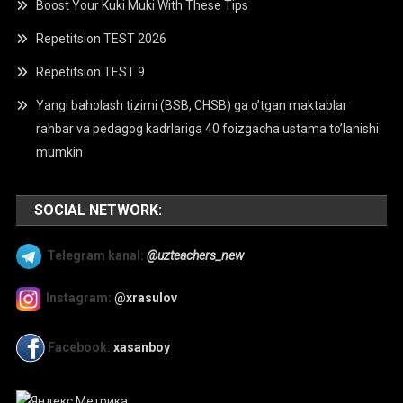
Boost Your Kuki Muki With These Tips
Repetitsion TEST 2026
Repetitsion TEST 9
Yangi baholash tizimi (BSB, CHSB) ga o’tgan maktablar
rahbar va pedagog kadrlariga 40 foizgacha ustama to’lanishi
mumkin
SOCIAL NETWORK:
Telegram kanal:
@uzteachers_new
Instagram:
@xrasulov
Facebook:
xasanboy