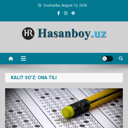
Skip
Dushanba, Avgust 10, 2026
to
content
Hasanboy Rasulov
web blog
KALIT SO'Z:
ONA TILI