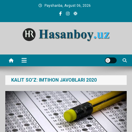
Skip
Payshanba, Avgust 06, 2026
to
content
Hasanboy Rasulov
web blog
KALIT SO'Z:
IMTIHON JAVOBLARI 2020