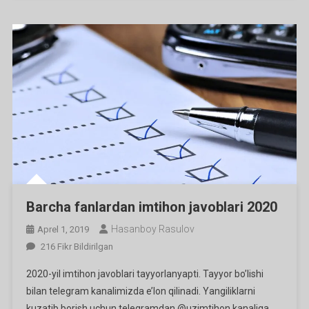
Barcha fanlardan imtihon javoblari 2020
Hasanboy Rasulov
Aprel 1, 2019
Barcha
216 Fikr Bildirilgan
Fanlardan
2020-yil imtihon javoblari tayyorlanyapti. Tayyor bo’lishi
Imtihon
bilan telegram kanalimizda e’lon qilinadi. Yangiliklarni
Javoblari
kuzatib borish uchun telegramdan @uzimtihon kanaliga