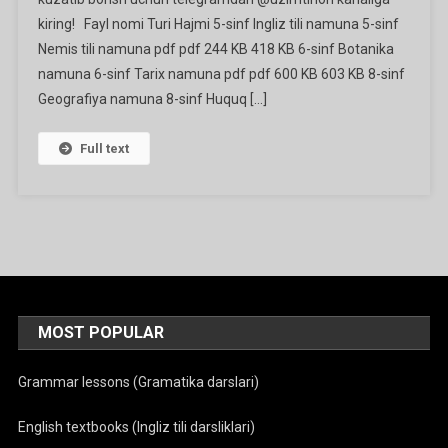
2020
kiring! Fayl nomi Turi Hajmi 5-sinf Ingliz tili namuna 5-sinf
Ga
Nemis tili namuna pdf pdf 244 KB 418 KB 6-sinf Botanika
namuna 6-sinf Tarix namuna pdf pdf 600 KB 603 KB 8-sinf
Geografiya namuna 8-sinf Huquq […]
Full text
MOST POPULAR
Grammar lessons (Gramatika darslari)
English textbooks (Ingliz tili darsliklari)