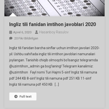
Ingliz tili fanidan imtihon javoblari 2020
Hasanboy Rasulov
Aprel 6, 2020
Ingliz
20 Fikr Bildirilgan
Tili
Ingliz tili fanidan barcha sinflar uchun imtihon javolari 2020-
Fanidan
yil. Ushbu sahifada ingliz tili imtihon javoblari namunalari
Imtihon
joylangan. Tanishib chiqib olmoqchi bo’lsangiz telegramda
Javoblari
@uzimtihon_admin ga bog’laning! Telegram kanalimiz:
2020
Ga
@uzimtihon Fayl nomi Turi Hajmi 5-sinf Ingliz tili namuna
pdf 244 KB 8-sinf Ingliz tili namuna pdf 251 KB 11-sinf
Ingliz tili namuna pdf 450 KB […]
Full text