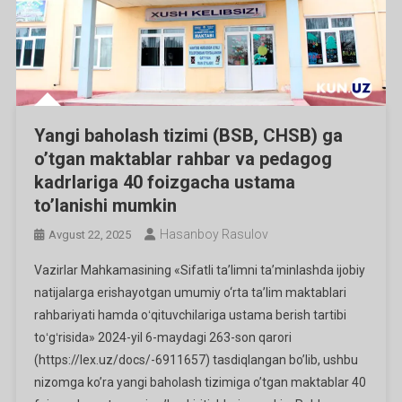
Yangi baholash tizimi (BSB, CHSB) ga
o’tgan maktablar rahbar va pedagog
kadrlariga 40 foizgacha ustama
to’lanishi mumkin
Hasanboy Rasulov
Avgust 22, 2025
Vazirlar Mahkamasining «Sifatli taʼlimni taʼminlashda ijobiy
natijalarga erishayotgan umumiy o‘rta taʼlim maktablari
rahbariyati hamda oʻqituvchilariga ustama berish tartibi
toʻgʻrisida» 2024-yil 6-maydagi 263-son qarori
(https://lex.uz/docs/-6911657) tasdiqlangan bo’lib, ushbu
nizomga ko’ra yangi baholash tizimiga o’tgan maktablar 40