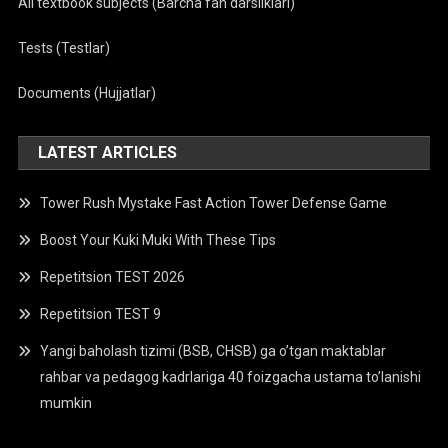
All textbook subjects (Barcha fan darsliklari)
Tests (Testlar)
Documents (Hujjatlar)
LATEST ARTICLES
Tower Rush Mystake Fast Action Tower Defense Game
Boost Your Kuki Muki With These Tips
Repetitsion TEST 2026
Repetitsion TEST 9
Yangi baholash tizimi (BSB, CHSB) ga o’tgan maktablar
rahbar va pedagog kadrlariga 40 foizgacha ustama to’lanishi
mumkin