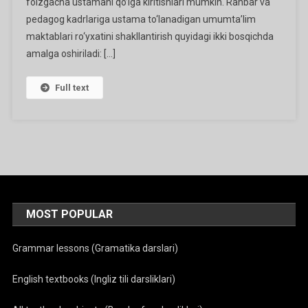
foizgacha ustamani qo’lga kiritishlari mumkin. Rahbar va
pedagog kadrlariga ustama to‘lanadigan umumta’lim
maktablari ro‘yxatini shakllantirish quyidagi ikki bosqichda
amalga oshiriladi: […]
Full text
MOST POPULAR
Grammar lessons (Gramatika darslari)
English textbooks (Ingliz tili darsliklari)